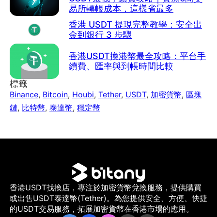
易所轉帳成本，這樣省最多
香港 USDT 提現完整教學：安全出
金到銀行 3 步驟
香港USDT換港幣最全攻略：平台手
續費、匯率與到帳時間比較
標籤
Binance
,
Bitcoin
,
Houbi
,
Tether
,
USDT
,
加密貨幣
,
區塊
鏈
,
比特幣
,
泰達幣
,
穩定幣
香港USDT找換店，專注於加密貨幣兌換服務，提供購買
或出售USDT泰達幣(Tether)。為您提供安全、方便、快捷
的USDT交易服務，拓展加密貨幣在香港市場的應用。