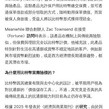
壽險產品。這類產品允許保戶用比特幣繳交保費，並可透
過保單借款或部分領取的方式，隨時動用保單價值。而當
被保人身故後，受益人將以比特幣形式獲得理賠金。
Meanwhile 聯合創辦人 Zac Townsend 在接受
《Fortune》
訪問
時表示，該產品在機制上與傳統壽險類
似，但保費與理賠完全以比特幣計價。他補充說，此產品
特別針對生活在高通膨或貨幣不穩定地區的客戶。例如新
興市場貨幣劇烈波動，或是西方經濟體長期通膨趨勢，都
是其潛在市場。
為什麼用比特幣當壽險標的？
比特幣因其總量有限與去中心化的設計，被早期用戶視為
對抗通膨的「價值儲存工具」。不過，其究竟是否真的具
備傳統意義上的抗通膨能力到目前為止仍存在爭議。
根據 2025 年發表於《經濟與商業期刊》的
研究
，由於與