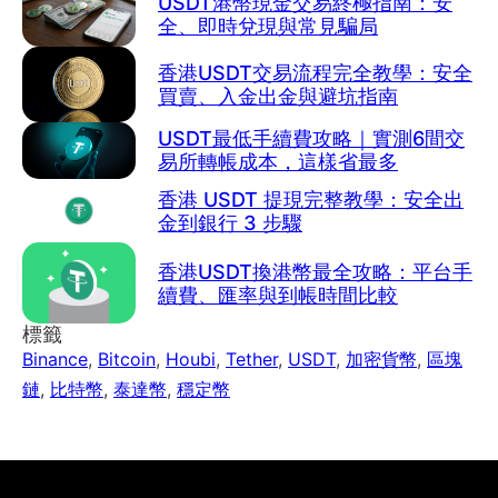
USDT港幣現金交易終極指南：安
全、即時兌現與常見騙局
香港USDT交易流程完全教學：安全
買賣、入金出金與避坑指南
USDT最低手續費攻略｜實測6間交
易所轉帳成本，這樣省最多
香港 USDT 提現完整教學：安全出
金到銀行 3 步驟
香港USDT換港幣最全攻略：平台手
續費、匯率與到帳時間比較
標籤
Binance
,
Bitcoin
,
Houbi
,
Tether
,
USDT
,
加密貨幣
,
區塊
鏈
,
比特幣
,
泰達幣
,
穩定幣