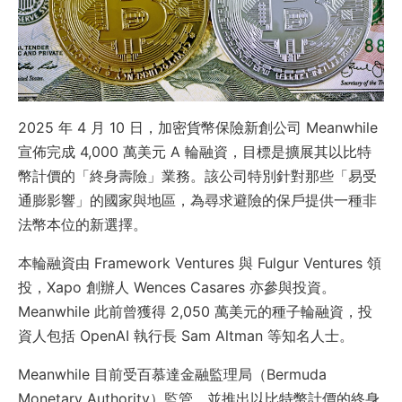
2025 年 4 月 10 日，加密貨幣保險新創公司 Meanwhile
宣佈完成 4,000 萬美元 A 輪融資，目標是擴展其以比特
幣計價的「終身壽險」業務。該公司特別針對那些「易受
通膨影響」的國家與地區，為尋求避險的保戶提供一種非
法幣本位的新選擇。
本輪融資由 Framework Ventures 與 Fulgur Ventures 領
投，Xapo 創辦人 Wences Casares 亦參與投資。
Meanwhile 此前曾獲得 2,050 萬美元的種子輪融資，投
資人包括 OpenAI 執行長 Sam Altman 等知名人士。
Meanwhile 目前受百慕達金融監理局（Bermuda
Monetary Authority）監管，並推出以比特幣計價的終身