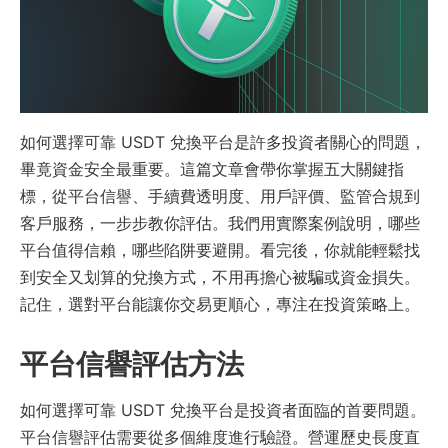
如何選擇可靠 USDT 兌換平台是許多投資者關心的問題，
畢竟資金安全最重要。這篇文章會帶你掌握五大關鍵指
標，從平台信譽、手續費透明度、用戶評價、監管合規到
客戶服務，一步步教你評估。我們用實際案例說明，哪些
平台值得信賴，哪些陷阱要避開。看完後，你就能輕鬆找
到安全又划算的兌換方式，不用再擔心被騙或資金損失。
記住，選對平台能讓你交易更順心，專注在投資策略上。
平台信譽評估方法
如何選擇可靠 USDT 兌換平台是投資者面臨的首要問題。
平台信譽評估需要從多個維度進行驗證。營運歷史長度直