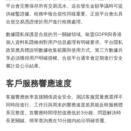
平台會完整保存所有交易流水。這在發生金額爭議時可提
供確鑿證據。稅務申報合規性同樣重要。正規平台會出具
合規交易憑證便於用戶進行稅務處理。
數據隱私保護是合規的另一關鍵領域。歐盟GDPR與香港
個人資料私隱條例對用戶信息處理有明確要求。平台隱私
政策應具體說明數據收集範圍與使用方式。第三方數據共
享必須獲得用戶明確授權。合規平台通常會定期進行安全
審計並公示結果。
客戶服務響應速度
客服響應效率直接關係資金安全。測試客服質量應選擇不
同時段進行。工作日與周末的響應速度差異能反映服務體
系完整度。首響應時間理想值應低於3分鐘。問題解決時
長更關鍵。簡單查詢應在10分鐘內給出明確答覆。