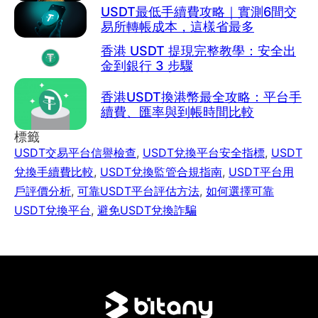
USDT最低手續費攻略｜實測6間交
易所轉帳成本，這樣省最多
香港 USDT 提現完整教學：安全出
金到銀行 3 步驟
香港USDT換港幣最全攻略：平台手
續費、匯率與到帳時間比較
標籤
USDT交易平台信譽檢查
,
USDT兌換平台安全指標
,
USDT
兌換手續費比較
,
USDT兌換監管合規指南
,
USDT平台用
戶評價分析
,
可靠USDT平台評估方法
,
如何選擇可靠
USDT兌換平台
,
避免USDT兌換詐騙