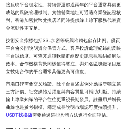
接反映平台穩定性。持續營運超過兩年的平台通常具備更
成熟的風險管理機制。實體營業地址可通過商業登記證核
對。香港加密貨幣兌換店若同時提供線上線下服務代表資
金流動性更充足。
技術安全指標包括SSL加密等級與冷錢包儲存比例。優質
平台會公開說明資金保管方式。客戶投訴處理紀錄能反映
平台誠信度。可查閱通訊軟體群組歷史訊息觀察糾紛解決
效率。合作機構背景同樣值得關注。與知名區塊鏈項目建
立技術合作的平台通常具備更高可信度。
市場口碑需要交叉驗證。除平台自述案例外應搜尋獨立第
三方評價。社交媒體活躍度與內容質量可輔助判斷。持續
輸出專業知識的平台往往更重視長期發展。註冊用戶增長
曲線也是參考指標。穩定成長說明市場認可度持續提升。
USDT找換店
需要通過這些具體方法進行全面評估。