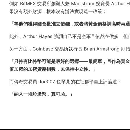
例如 BitMEX 交易所創辦人兼 Maelstrom 投資長 Arthur H
果沒有額外財源，根本沒有辦法實現這一政策：
「等他們獲得國會批准去借錢，或者將黃金價格調高時再通
此外，Arthur Hayes 強調自己不是空軍且依然在做多
另一方面，Coinbase 交易所執行長 Brian Armst
「只持有比特幣可能是最好的選擇——最簡單，且作為黃金
值加權的加密資產指數，以保持中立性。」
而傳奇交易員 Joe007 也罕見的在社群平臺上評論道：
「納入一堆垃圾幣，真可恥。」