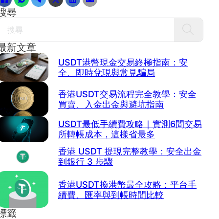
搜尋
Search
最新文章
USDT港幣現金交易終極指南：安
全、即時兌現與常見騙局
香港USDT交易流程完全教學：安全
買賣、入金出金與避坑指南
USDT最低手續費攻略｜實測6間交易
所轉帳成本，這樣省最多
香港 USDT 提現完整教學：安全出金
到銀行 3 步驟
香港USDT換港幣最全攻略：平台手
續費、匯率與到帳時間比較
標籤