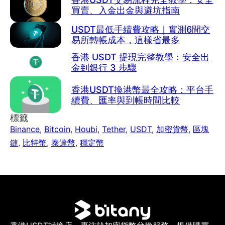
買賣、入金出金與避坑指南
USDT最低手續費攻略｜實測6間交
易所轉帳成本，這樣省最多
香港 USDT 提現完整教學：安全出
金到銀行 3 步驟
香港USDT換港幣最全攻略：平台手
續費、匯率與到帳時間比較
標籤
Binance
,
Bitcoin
,
Houbi
,
Tether
,
USDT
,
加密貨幣
,
區塊
鏈
,
比特幣
,
泰達幣
,
穩定幣