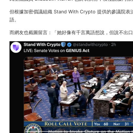
但根據加密倡議組織 Stand With Crypto 提供的參
語。
而網友也截圖留言：「她好像有千言萬語想說，但說不出口。」