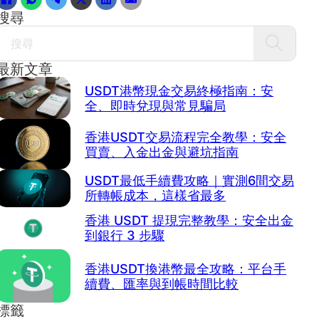
搜尋
Search
最新文章
USDT港幣現金交易終極指南：安
全、即時兌現與常見騙局
香港USDT交易流程完全教學：安全
買賣、入金出金與避坑指南
USDT最低手續費攻略｜實測6間交易
所轉帳成本，這樣省最多
香港 USDT 提現完整教學：安全出金
到銀行 3 步驟
香港USDT換港幣最全攻略：平台手
續費、匯率與到帳時間比較
標籤