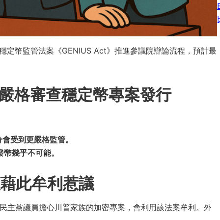
式將穩定幣監管法案《GENIUS Act》推進參議院辯論流程，預計最
重要？嚴格審查穩定幣專案發行
的業務部分會受到更嚴格監管。
發幣幾乎不可能。
藉此牟利惹議
時有幾位民主黨議員擔心川普家族的加密專案，會利用該法案牟利。外