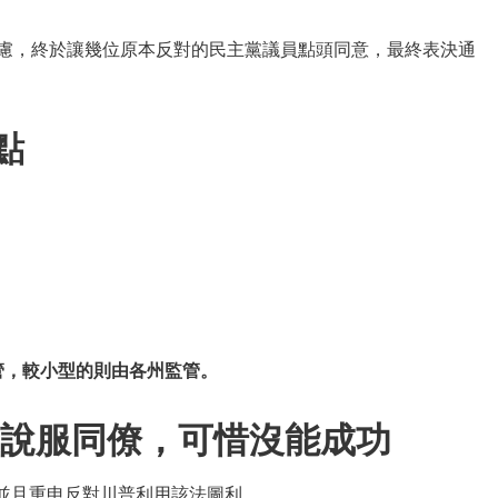
疑慮，終於讓幾位原本反對的民主黨議員點頭同意，最終表決通
點
 監管，較小型的則由各州監管。
對並說服同僚，可惜沒能成功
服同僚並且重申反對川普利用該法圖利。