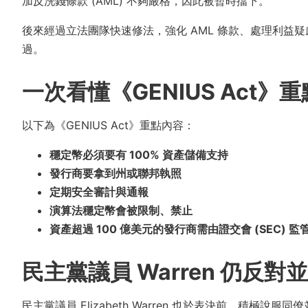
加反洗錢條款 (AML) 不夠嚴格，因此被暫時擋下。
後來經過立法團隊快速修法，強化 AML 條款、處理利益
過。
一次看懂《GENIUS Act》重
以下為《GENIUS Act》重點內容：
穩定幣必須要有 100% 資產儲備支持
發行商要拿到州或聯邦執照
定期安全審計與通報
演算法穩定幣會被限制、禁止
資產超過 100 億美元的發行商需由證交會 (SEC)
民主黨議員 Warren 仍反
民主黨議員 Elizabeth Warren 也於表決前，積極說