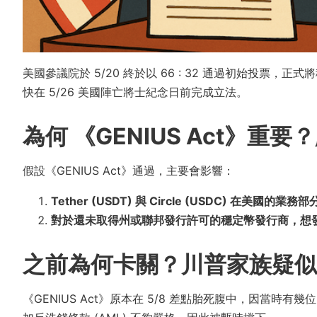
美國參議院於 5/20 終於以 66 : 32 通過初始投票，正
快在 5/26 美國陣亡將士紀念日前完成立法。
為何 《GENIUS Act》
假設《GENIUS Act》通過，主要會影響：
Tether (USDT) 與 Circle (USDC) 在美國
對於還未取得州或聯邦發行許可的穩定幣發行商，想
之前為何卡關？川普家族疑似
《GENIUS Act》原本在 5/8 差點胎死腹中，因當