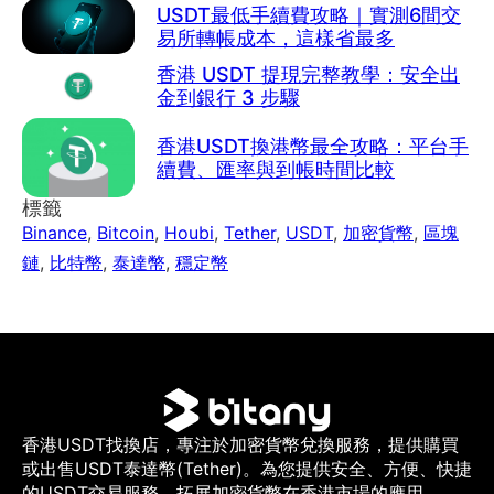
USDT最低手續費攻略｜實測6間交
易所轉帳成本，這樣省最多
香港 USDT 提現完整教學：安全出
金到銀行 3 步驟
香港USDT換港幣最全攻略：平台手
續費、匯率與到帳時間比較
標籤
Binance
,
Bitcoin
,
Houbi
,
Tether
,
USDT
,
加密貨幣
,
區塊
鏈
,
比特幣
,
泰達幣
,
穩定幣
香港USDT找換店，專注於加密貨幣兌換服務，提供購買
或出售USDT泰達幣(Tether)。為您提供安全、方便、快捷
的USDT交易服務，拓展加密貨幣在香港市場的應用。