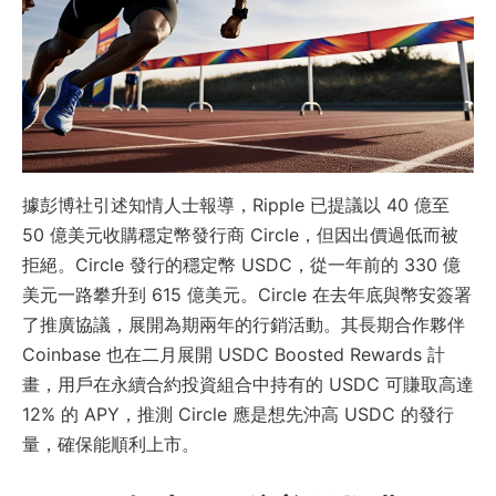
據彭博社引述知情人士報導，Ripple 已提議以 40 億至
50 億美元收購穩定幣發行商 Circle，但因出價過低而被
拒絕。Circle 發行的穩定幣 USDC，從一年前的 330 億
美元一路攀升到 615 億美元。Circle 在去年底與幣安簽署
了推廣協議，展開為期兩年的行銷活動。其長期合作夥伴
Coinbase 也在二月展開 USDC Boosted Rewards 計
畫，用戶在永續合約投資組合中持有的 USDC 可賺取高達
12% 的 APY，推測 Circle 應是想先沖高 USDC 的發行
量，確保能順利上市。