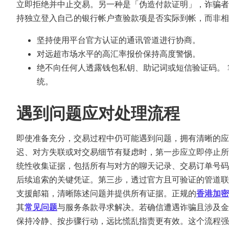
立即拒绝并中止交易。另一种是「伪造付款证明」，诈骗者
持独立登入自己的银行帐户查验款项是否实际到帐，而非相
坚持使用平台官方认证的通讯管道进行协商。
对远超市场水平的高汇率报价保持高度警惕。
绝不向任何人透露钱包私钥、助记词或短信验证码。
统。
遇到问题应对处理流程
即使准备充分，交易过程中仍可能遇到问题，拥有清晰的应
迟、对方失联或对交易细节有疑虑时，第一步应立即停止所
统性收集证据，包括所有与对方的聊天记录、交易订单号码
后续追索的关键凭证。第三步，透过官方且可验证的管道联
支援邮箱，清晰陈述问题并提供所有证据。正规的
香港加密
其
常见问题
与服务条款寻求解决。若确信遭遇诈骗且涉及金
保持冷静、按步骤行动，远比慌乱指责更有效。这个流程强