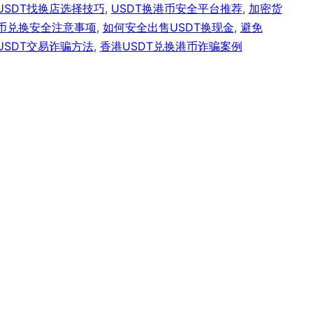
USDT找换店选择技巧
,
USDT换港币安全平台推荐
,
加密货
币兑换安全注意事项
,
如何安全出售USDT换现金
,
避免
USDT交易诈骗方法
,
香港USDT兑换港币诈骗案例