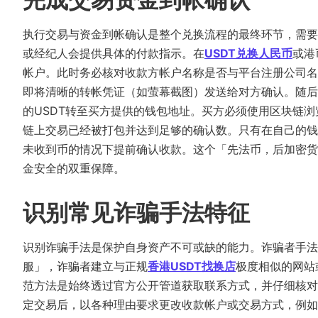
执行交易与资金到帐确认是整个兑换流程的最终环节，需要
或经纪人会提供具体的付款指示。在
USDT兑换人民币
或港
帐户。此时务必核对收款方帐户名称是否与平台注册公司名
即将清晰的转帐凭证（如萤幕截图）发送给对方确认。随后
的USDT转至买方提供的钱包地址。买方必须使用区块链浏览器（如E
链上交易已经被打包并达到足够的确认数。只有在自己的钱
未收到币的情况下提前确认收款。这个「先法币，后加密货
金安全的双重保障。
识别常见诈骗手法特征
识别诈骗手法是保护自身资产不可或缺的能力。诈骗者手法
服」，诈骗者建立与正规
香港USDT找换店
极度相似的网站
范方法是始终透过官方公开管道获取联系方式，并仔细核对
定交易后，以各种理由要求更改收款帐户或交易方式，例如