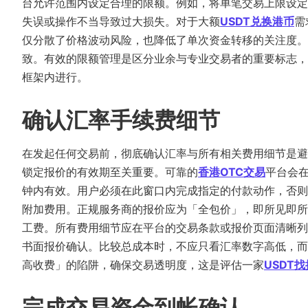
台允许范围内设定合理的限额。例如，将单笔交易上限设定
失误或操作不当导致过大损失。对于大额
USDT兑换港币
需
仅分散了价格波动风险，也降低了单次资金转移的关注度。
致。有效的限额管理是区分业余与专业交易者的重要标志，
框架内进行。
确认汇率手续费细节
在发起任何交易前，彻底确认汇率与所有相关费用细节是避
锁定报价的有效期至关重要。可靠的
香港OTC交易
平台会在
钟内有效。用户必须在此窗口内完成指定的付款动作，否则
附加费用。正规服务商的报价应为「全包价」，即所见即所
工费。所有费用细节应在平台的交易条款或报价页面清晰列
书面报价确认。比较总成本时，不应只看汇率数字高低，而
高收费」的陷阱，确保交易透明度，这是评估一家
USDT
完成交易资金到帐确认