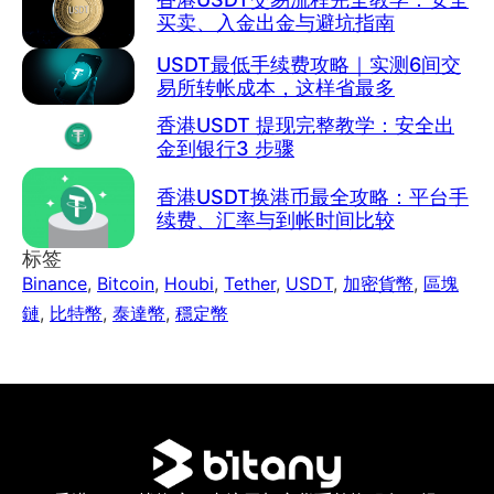
买卖、入金出金与避坑指南
USDT最低手续费攻略｜实测6间交
易所转帐成本，这样省最多
香港USDT 提现完整教学：安全出
金到银行3 步骤
香港USDT换港币最全攻略：平台手
续费、汇率与到帐时间比较
标签
Binance
,
Bitcoin
,
Houbi
,
Tether
,
USDT
,
加密貨幣
,
區塊
鏈
,
比特幣
,
泰達幣
,
穩定幣