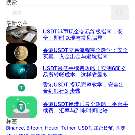
搜索
Search
最新文章
USDT港币现金交易终极指南：安
全、即时兑现与常见骗局
香港USDT交易流程完全教学：安全
买卖、入金出金与避坑指南
USDT最低手续费攻略｜实测6间交
易所转帐成本，这样省最多
香港USDT 提现完整教学：安全出
金到银行3 步骤
香港USDT换港币最全攻略：平台手
续费、汇率与到帐时间比较
标签
Binance
,
Bitcoin
,
Houbi
,
Tether
,
USDT
,
加密貨幣
,
區塊