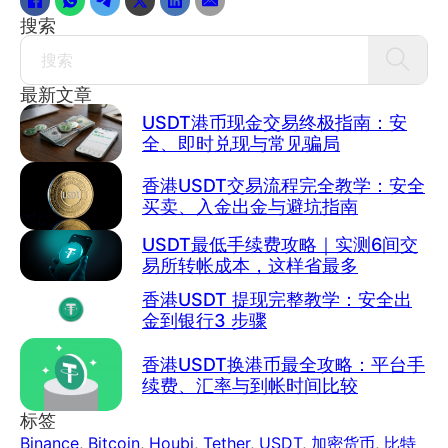
搜索
Search
最新文章
USDT港币现金交易终极指南：安
全、即时兑现与常见骗局
香港USDT交易流程完全教学：安全
买卖、入金出金与避坑指南
USDT最低手续费攻略｜实测6间交
易所转帐成本，这样省最多
香港USDT 提现完整教学：安全出
金到银行3 步骤
香港USDT换港币最全攻略：平台手
续费、汇率与到帐时间比较
标签
Binance
,
Bitcoin
,
Houbi
,
Tether
,
USDT
,
加密货币
,
比特