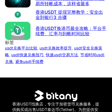
易所转帐成本，这样省最多
香港USDT 提现完整教学：安全出
金到银行3 步骤
香港USDT换港币最全攻略：平台手
续费、汇率与到帐时间比较
标签
usdt兑换平台比较
,
usdt兑换效率提升
,
usdt安全兑换策
略
,
usdt快速兑换技巧
,
快速usdt交易方法
,
节省时间usdt
兑换
,
避免usdt手续费
香港USDT找换店，专注于加密货币兑换服务，提
供购买或出售USDT泰达币(Tether)。为您提供安