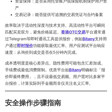
资金保障：是否采用托管账户或保险机制保护用户资
产
交易记录：能否提供可追溯的交易凭证与合约备案
效率取决于流动性深度与技术支持。高流动性平台可瞬间
匹配买卖双方，避免价格延迟。
香港OTC交易
平台通常通
过Telegram等即时通讯工具提供报价，例如
Bitany
支持用
户通过
即时报价
功能获取最优汇率。用户应测试平台响应
速度：从询价到成交是否在5分钟内完成。
成本透明度是核心差异点。隐性费用可能包含汇差加成、
手续费或最低消费限制。优质平台如
Bitany
明确标注「报
价即最终费用」，且不设最低交易额。用户需对比多家平
台报价，计算实际到手金额而非仅关注名义汇率。
安全操作步骤指南