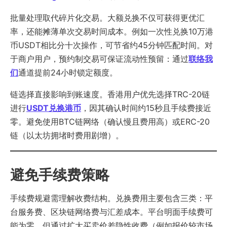
批量处理取代碎片化交易。大额兑换不仅可获得更优汇
率，还能摊薄单次交易时间成本。例如一次性兑换10万港
币USDT相比分十次操作，可节省约45分钟匹配时间。对
于商户用户，预约制交易可保证流动性预留：通过
联络我
们
通道提前24小时锁定额度。
链选择直接影响到账速度。香港用户优先选择TRC-20链
进行
USDT兑换港币
，因其确认时间约15秒且手续费接近
零。避免使用BTC链网络（确认慢且费用高）或ERC-20
链（以太坊拥堵时费用剧增）。
避免手续费策略
手续费规避需理解收费结构。兑换费用主要包含三类：平
台服务费、区块链网络费与汇差成本。平台明面手续费可
能为零，但通过扩大买卖价差隐性收费（例如报价较市场