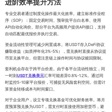
进阶效率提升方法
专业交易者通过制度化操作最大化效率。建立标准作业程
序（SOP）：固定交易时间、预审批平台白名单、使用
API​​自动化询价。部分平台为高频用户提供API接口，支持
自动匹配最优报价并执行交易。
资金流动性管理可减少闲置成本。将USDT存入DeFi协议
赚取收益（如质押年化3%-5%），需兑换时直接从协议提
币至兑换平台。但需注意链上操作时间与协议赎回限制。
套利机会存在于跨平台价差。由于各平台流动性独立，同
一时刻
USDT兑换美元
汇率可能差异0.8%-1.2%。通过同
时监控5-10家平台报价，可捕捉无风险套利空间。但需计
算资金转移成本与时间窗口。
对于企业用户，设立专项兑换基金可优化财务效率。将月
度预算预兑换为USDT，需支付时直接使用加密货币，避