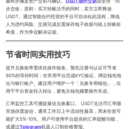
最终步骤是资产交割与确认。
USDT场外交易
需坚持「同
步交收」原则：买方转账法币的同时，卖方立即释放
USDT。通过智能合约托管的平台可自动化此流程，降低
人为违约风险。交易完成后需保存电子收据与链上转账哈
希值，作为争议解决证据。
节省时间实用技巧
提升兑换效率需优化操作链条。预先注册与认证可节省
90%的等待时间：在常用平台完成KYC验证、绑定钱包地
址与银​​行账户。建议用户维护一个「兑换专用钱包」，仅
用于平台资金转入转出，避免主钱包频繁操作失误。
汇率监控工具可捕捉最佳兑换窗口。 USDT兑法币汇率随
市场供需波动，通常工作日上午流动性最高，周末价差可
能扩大5%-10%。用户可使用平台提供的汇率提醒功能，
或通过
Telegram
机器人订制价格警报。