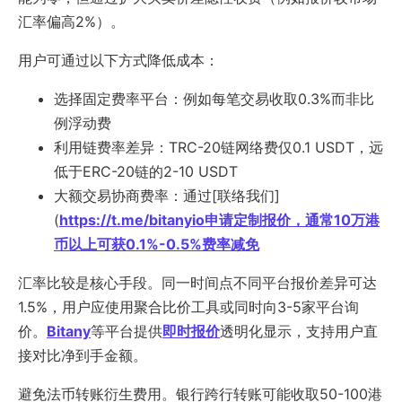
汇率偏高2%）。
用户可通过以下方式降低成本：
选择固定费率平台：例如每笔交易收取0.3%而非比
例浮动费
利用链费率差异：TRC-20链网络费仅0.1 USDT，远
低于ERC-20链的2-10 USDT
大额交易协商费率：通过[联络我们]
(
https://t.me/bitanyio申请定制报价，通常10万港
币以上可获0.1%-0.5%费率减免
汇率比较是核心手段。同一时间点不同平台报价差异可达
1.5%，用户应使用聚合比价工具或同时向3-5家平台询
价。
Bitany
等平台提供
即时报价
透明化显示，支持用户直
接对比净到手金额。
避免法币转账衍生费用。银行跨行转账可能收取50-100港