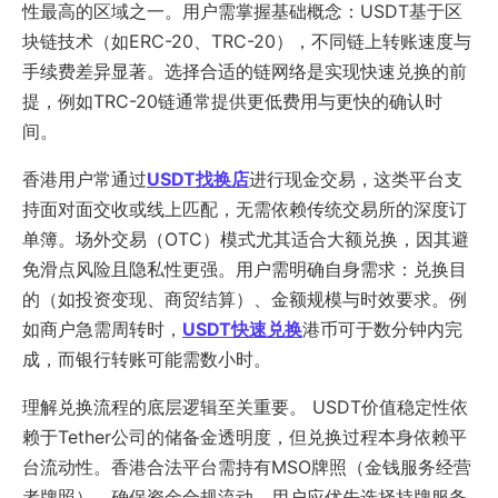
性最高的区域之一。用户需掌握基础概念：USDT基于区
块链技术（如ERC-20、TRC-20），不同链上转账速度与
手续费差异显著。选择合适的链网络是实现快速兑换的前
提，例如TRC-20链通常提供更低费用与更快的确认时
间。
香港用户常通过
USDT找换店
进行现金交易，这类平台支
持面对面交收或线上匹配，无需依赖传统交易所的深度订
单簿。场外交易（OTC）模式尤其适合大额兑换，因其避
免滑点风险且隐私性更强。用户需明确自身需求：兑换目
的（如投资变现、商贸结算）、金额规模与时效要求。例
如商户急需周转时，
USDT快速兑换
港币可于数分钟内完
成，而银行转账可能需数小时。
理解兑换流程的底层逻辑至关重要。 USDT价值稳定性依
赖于Tether公司的储备金透明度，但兑换过程本身依赖平
台流动性。香港合法平台需持有MSO牌照（金钱服务经营
者牌照），确保资金合规流动。用户应优先选择持牌服务