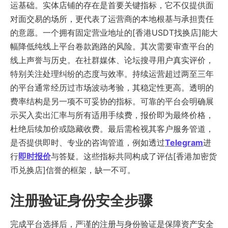
运基础。实体店铺的存在是首要关键指标，它不仅提供面
对面交易的场所，更代表了运营商的本地根基与承担责任
的意愿。一个拥有固定营业地址的[香港USDT找换店]能大
幅降低纯线上平台卷款跑路的风险。其次需要审查平台的
线上声誉与历史。在社群媒体、论坛搜寻用户真实评价，
特别关注处理纠纷的态度与效率。持续运营超过两至三年
的平台通常经历过市场波动考验，其稳定性更高。透明的
费率结构是另一项不可妥协的指标。可靠的平台会明确展
示买入卖出汇率与所有适用手续费，报价即为最终价格，
杜绝后续加价或隐藏收费。最后需检视其客户服务管道，
是否提供即时、专业的咨询管道，例如透过
Telegram
进
行
即时报价
与答疑。这些指标共同构成了评估[香港加密货
币兑换店]信誉的框架，缺一不可。
注册验证身份安全步骤
完成平台选择后，严谨的注册与身份验证是保障资产安全