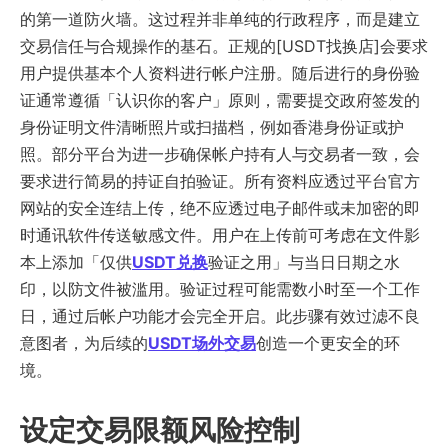
的第一道防火墙。这过程并非单纯的行政程序，而是建立
交易信任与合规操作的基石。正规的[USDT找换店]会要求
用户提供基本个人资料进行帐户注册。随后进行的身份验
证通常遵循「认识你的客户」原则，需要提交政府签发的
身份证明文件清晰照片或扫描档，例如香港身份证或护
照。部分平台为进一步确保帐户持有人与交易者一致，会
要求进行简易的持证自拍验证。所有资料应透过平台官方
网站的安全连结上传，绝不应透过电子邮件或未加密的即
时通讯软件传送敏感文件。用户在上传前可考虑在文件影
本上添加「仅供
USDT兑换
验证之用」与当日日期之水
印，以防文件被滥用。验证过程可能需数小时至一个工作
日，通过后帐户功能才会完全开启。此步骤有效过滤不良
意图者，为后续的
USDT场外交易
创造一个更安全的环
境。
设定交易限额风险控制