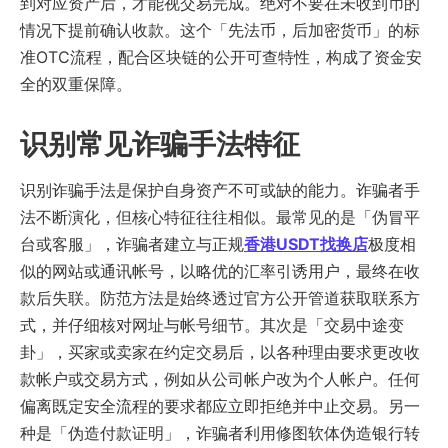
到对应资产后，才能视交易完成。绝对不要在未收到币的
情况下提前确认收款。这个「先法币，后加密货币」的标
准OTC流程，配合区块链的公开可查特性，构成了资金安
全的双重保障。
识别常见诈骗手法特征
识别诈骗手法是保护自身资产不可或缺的能力。诈骗者手
法不断演化，但核心特征往往相似。最常见的是「伪冒平
台或客服」，诈骗者建立与正规
香港USDT找换店
极度相
似的网站或通讯帐号，以略优的汇率引诱用户，最终在收
款后失联。防范方法是始终透过官方公开管道获取联系方
式，并仔细核对网址与帐号细节。其次是「交易中途变
卦」，买家或卖家在约定交易后，以各种理由要求更改收
款帐户或交易方式，例如从公司帐户改为个人帐户。任何
偏离既定安全流程的要求都应立即拒绝并中止交易。另一
种是「伪造付款证明」，诈骗者利用修图软体伪造银行转