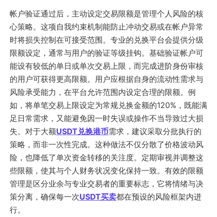
帐户验证通过后，主动设定交易限额是管理个人风险的核
心策略。这项自我约束机制能防止冲动交易或在帐户异常
时将损失控制在可接受范围。专业的兑换平台会提供分级
限额设定，通常与用户的验证等级挂钩。基础验证帐户可
能设有较低的单日或单次交易上限，而完成进阶身份审核
的用户可获得更高限额。用户应根据自身的流动性需求与
风险承受能力，在平台允许范围内设定合理的限额。例
如，将单笔交易上限设定为常规兑换金额的120%，既能满
足日常需求，又能避免因一时失误或操作不当导致过大损
失。对于大额
USDT兑换港币
需求，建议采取分批执行的
策略，而非一次性完成。这种做法不仅分散了价格波动风
险，也降低了单次资金转移的关注度。定期审视并调整这
些限额，使其与个人财务状况变化保持一致。有效的限额
管理是区分业余与专业交易者的重要标志，它将情绪与决
策分离，确保每一次
USDT买卖
都在预设的风险框架内进
行。