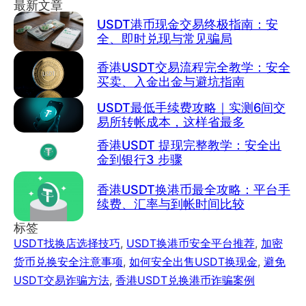
最新文章
USDT港币现金交易终极指南：安
全、即时兑现与常见骗局
香港USDT交易流程完全教学：安全
买卖、入金出金与避坑指南
USDT最低手续费攻略｜实测6间交
易所转帐成本，这样省最多
香港USDT 提现完整教学：安全出
金到银行3 步骤
香港USDT换港币最全攻略：平台手
续费、汇率与到帐时间比较
标签
USDT找换店选择技巧
,
USDT换港币安全平台推荐
,
加密
货币兑换安全注意事项
,
如何安全出售USDT换现金
,
避免
USDT交易诈骗方法
,
香港USDT兑换港币诈骗案例