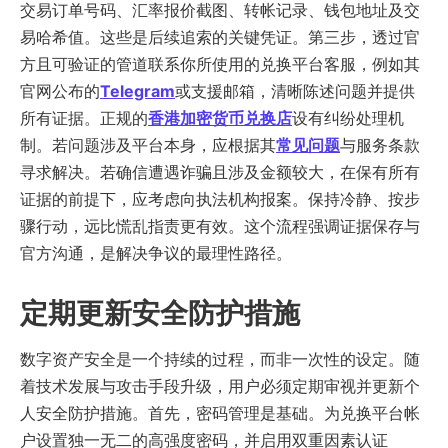
交易订单号码、汇率报价截图、转帐记录、钱包地址及交
易哈希值。这些是后续追索的关键凭证。第三步，透过官
方且可验证的管道联系你所使用的兑换平台客服，例如其
官网公布的
Telegram
或支援邮箱，清晰陈述问题并提供
所有证据。正规的
香港加密货币兑换店
设有纠纷处理机
制。若问题涉及平台本身，应根据其
常见问题
与服务条款
寻求解决。若确信遭遇诈骗且涉及金额较大，在保有所有
证据的前提下，应考虑向执法机构报案。保持冷静、按步
骤行动，远比慌乱指责更有效。这个流程强调证据保存与
官方沟通，是解决争议的最理性路径。
定期更新安全防护措施
数字资产安全是一个持续的过程，而非一次性的设定。随
着技术发展与攻击手段升级，用户必须定期审视并更新个
人安全防护措施。首先，密码管理是基础。为兑换平台帐
户设置独一无二的高强度密码，并启用双重因素认证