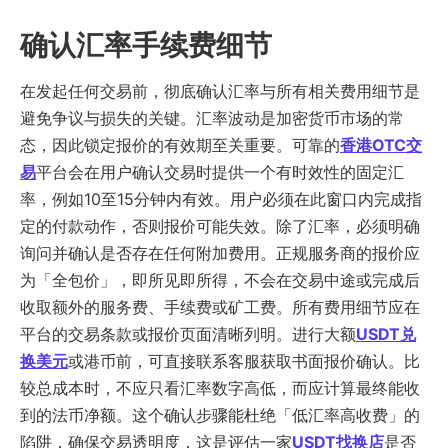
确认汇率手续费细节
在发起任何交易前，彻底确认汇率与所有相关费用细节是
避免争议与损失的关键。汇率波动是加密货币市场的常
态，因此锁定报价的有效期至关重要。可靠的
香港OTC交
易
平台会在用户确认交易时提供一个有时效性的固定汇
率，例如10至15分钟内有效。用户必须在此窗口内完成指
定的付款动作，否则报价可能失效。除了汇率，必须明确
询问并确认是否存在任何附加费用。正规服务商的报价应
为「全包价」，即所见即所得，不会在交易中途或完成后
收取额外的服务费、手续费或矿工费。所有费用细节应在
平台的交易条款或报价页面清晰列明。进行大额
USDT兑
换美元
或港币前，可直接联系客服获取书面报价确认。比
较总成本时，不应只看汇率数字高低，而应计算最终能收
到的法币净额。这个确认步骤能杜绝「低汇率高收费」的
陷阱，确保交易透明度，这是评估一家
USDT找换店
是否