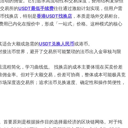
交易活动的佣金。它们追求高流动性和交易深度，费用结构复杂但
交易所的
USDT最低手续费
往往通过激励计划实现，但用户需
币找换店，特别是
香港USDT找换店
，本质是场外交易柜台。
。费用已内化在报价中，形成「一站式」价格。这种模式的核心
其适合大额或急需的
USDT兑换人民币
或港币。
对接法币世界，避开了交易所可能繁琐的法币出入金审核与限
且流程简化，学习曲线低。 找换店的成本主要体现在买卖价差
准佣金率。但对于大额交易，价差可协商，整体成本可能极具竞
市场深度选交易所；追求法币兑换速度、确定性和操作简便性，
法。首要原则是根据操作目的选择最经济的区块链网络。对于纯