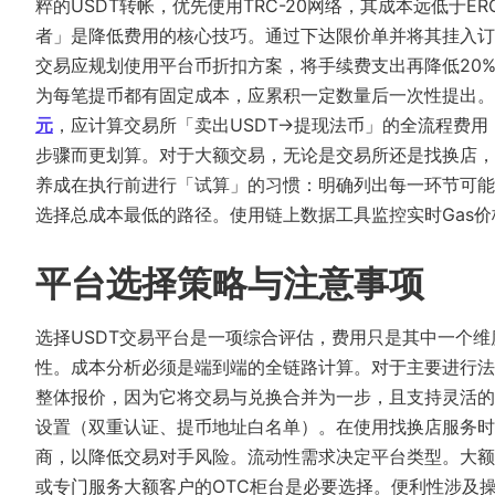
粹的USDT转帐，优先使用TRC-20网络，其成本远低于ER
者」是降低费用的核心技巧。通过下达限价单并将其挂入订
交易应规划使用平台币折扣方案，将手续费支出再降低20%
为每笔提币都有固定成本，应累积一定数量后一次性提出。
元
，应计算交易所「卖出USDT→提现法币」的全流程费
步骤而更划算。对于大额交易，无论是交易所还是找换店，
养成在执行前进行「试算」的习惯：明确列出每一环节可能
选择总成本最低的路径。使用链上数据工具监控实时Gas
平台选择策略与注意事项
选择USDT交易平台是一项综合评估，费用只是其中一个
性。成本分析必须是端到端的全链路计算。对于主要进行法
整体报价，因为它将交易与兑换合并为一步，且支持灵活的
设置（双重认证、提币地址白名单）。在使用找换店服务时
商，以降低交易对手风险。流动性需求决定平台类型。大额
或专门服务大额客户的OTC柜台是必要选择。便利性涉及