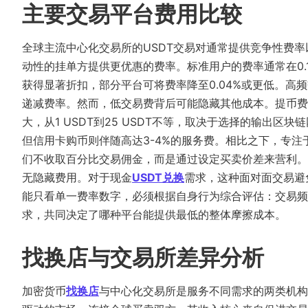
主要交易平台费用比较
全球主流中心化交易所的USDT交易对通常提供竞争性费
动性的挂单方提供更优惠的费率。标准用户的费率通常在0
获得显著折扣，部分平台可将费率降​​至0.04%或更低。
递减费率。然而，低交易费背后可能隐藏其他成本。提币费
大，从1 USDT到25 USDT不等，取决于选择的输出
但信用卡购币则伴随高达3-4%的服务费。相比之下，专注
们不收取百分比交易佣金，而是通过设定买卖价差来营利。
无隐藏费用。对于现金
USDT兑换
需求，这种面对面交易避
能只看单一费率数字，必须根据自身行为综合评估：交易频
求，共同决定了哪种平台能提供最低的整体摩擦成本。
找换店与交易所差异分析
加密货币
找换店
与中心化交易所是服务不同需求的两类机构