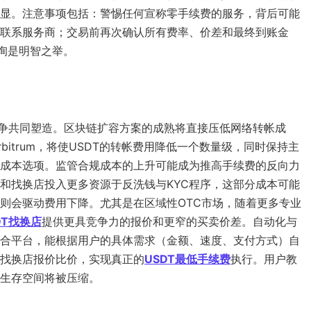
显。注意事项包括：警惕任何宣称零手续费的服务，背后可能
联系服务商；交易前再次确认所有费率、价差和最终到账金
询是明智之举。
竞争共同塑造。区块链扩容方案的成熟将直接压低网络转帐成
和Arbitrum，将使USDT的转帐费用降低一个数量级，同时保持主
成本选项。监管合规成本的上升可能成为推高手续费的反向力
和找换店投入更多资源于反洗钱与KYC程序，这部分成本可能
则会驱动费用下降。尤其是在区域性OTC市场，随着更多专业
DT找换店
提供更具竞争力的报价和更窄的买卖价差。自动化与
合平台，能根据用户的具体需求（金额、速度、支付方式）自
找换店报价比价，实现真正的
USDT最低手续费
执行。用户教
生存空间将被压缩。