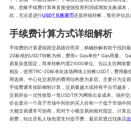
响。忽略手续费计算将直接侵蚀投资利润或增加兑换成本，
此，无论是进行
USDT兑换港币
还是跨链转帐，预先评估总
手续费计算方式详细解析
手续费的计算逻辑因交易路径而异，精确拆解有助于找到最
20标准的USDT转帐为例，费用= Gas单价* Gas​​用
易复杂度固定，简单转帐约需21000单位。当以太坊网络
相反，使用TRC-20标准在波场网络上转帐USDT，费用
用选择。中心化交易所的费用结构更为多层。主要分为交易
手续费通常按阶梯制计算，交易量越大或持有平台币越多，费
交易所会一次性收取一笔USDT作为网络出金成本。场外
价会显示一个高于市场中间价的买入价和一个低于市场中间
大额交易通常可协商，而对于小额交易则相对固定。计算总
易费，转出至私人钱包需支付提币费，最后若透过找换店
出