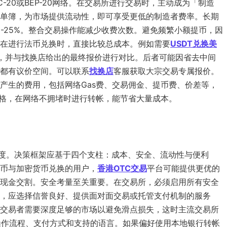
C-20或BEP-20网络。在交易所进行交易时，主动成为「制造
单簿，为市场提供流动性，即可享受更低的制造者费率。长期
-25%。整合交易操作能减少收费次数。避免频繁小额提币，因
在进行法币兑换时，直接比较总成本。例如需要
USDT兑换美
用，并与找换店给出的最终报价进行对比。后者可能因省去中间
都有议价空间。可以联系
找换店
客服获取大宗交易专属报价。
产生的费用，包括网络Gas费、交易佣金、提币费、价差等，
价格，在网络不拥堵时进行转帐，能节省大量成本。
维度。决策框架应基于四个支柱：成本、安全、流动性与便利
币与加密货币兑换的用户，
香港OTC交易
平台可能提供更优的
现金交割。安全考量至关重要。在交易所，必须启用所有安全
，应选择信誉良好、提供面对面交易或托管支付机制的服务
交易者需要深度足够的市场以避免滑点损失，这时主流交易所
操作流程、支付方式和支持的语言。如果偏好使用本地银行转帐