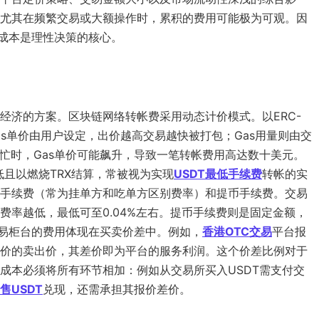
尤其在频繁交易或大额操作时，累积的费用可能极为可观。因
成本是理性决策的核心。
经济的方案。区块链网络转帐费采用动态计价模式。以ERC-
量。 Gas单价由用户设定，出价越高交易越快被打包；Gas用量则由交
繁忙时，Gas单价可能飙升，导致一笔转帐费用高达数十美元。
极低且以燃烧TRX结算，常被视为实现
USDT最低手续费
转帐的实
手续费（常为挂单方和吃单方区别费率）和提币手续费。交易
率越低，最低可至0.04%左右。提币手续费则是固定金额，
交易柜台的费用体现在买卖价差中。例如，
香港OTC交易
平台报
价的卖出价，其差价即为平台的服务利润。这个价差比例对于
成本必须将所有环节相加：例如从交易所买入USDT需支付交
售USDT
兑现，还需承担其报价差价。