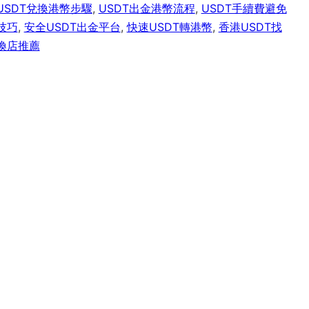
USDT兌換港幣步驟
,
USDT出金港幣流程
,
USDT手續費避免
技巧
,
安全USDT出金平台
,
快速USDT轉港幣
,
香港USDT找
換店推薦