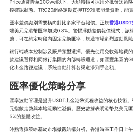
Price通常降至20Gwei以下。大額轉帳可採用分批發
控確認狀態。TRC20網絡定期質押TRX獲取能量資源，能
匯率差價識別需要橫向對比多家平台報價。正規
香港USD
端美元兌港幣匯率加減0.8%。警惕浮動差價報價模式，該
薦，可在約定時段內固定兌換匯率，規避市場劇烈波動風險
銀行端成本控制涉及賬戶類型選擇。優先使用免收落地費的
款建議選擇相同銀行集團的內部轉賬通道，如匯豐集團的Global 
化出金路徑建議，系統自動計算各渠道淨到手金額。
匯率優化策略分享
匯率波動管理是提升USDT出金港幣流程收益的核心技術
元指數走勢與本地流動性溢價。歷史數據表明港幣兌美元匯率在
5%的整體收益。
時點選擇策略基於市場微觀結構分析。香港時區工作日上午開