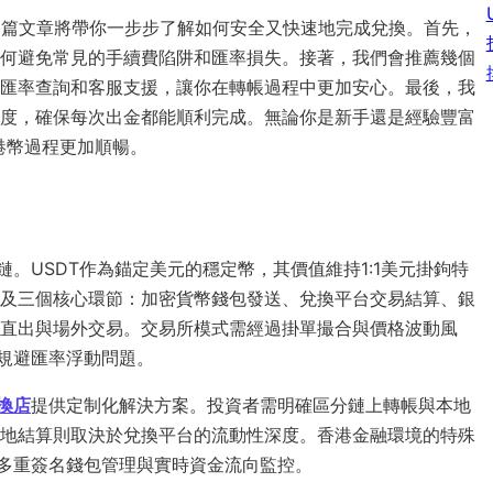
，這篇文章將帶你一步步了解如何安全又快速地完成兌換。首先，
何避免常見的手續費陷阱和匯率損失。接著，我們會推薦幾個
匯率查詢和客服支援，讓你在轉帳過程中更加安心。最後，我
度，確保每次出金都能順利完成。無論你是新手還是經驗豐富
轉港幣過程更加順暢。
。USDT作為錨定美元的穩定幣，其價值維持1:1美元掛鉤特
及三個核心環節：加密貨幣錢包發送、兌換平台交易結算、銀
直出與場外交易。交易所模式需經過掛單撮合與價格波動風
規避匯率浮動問題。
找換店
提供定制化解決方案。投資者需明確區分鏈上轉帳與本地
地結算則取決於兌換平台的流動性深度。香港金融環境的特殊
多重簽名錢包管理與實時資金流向監控。