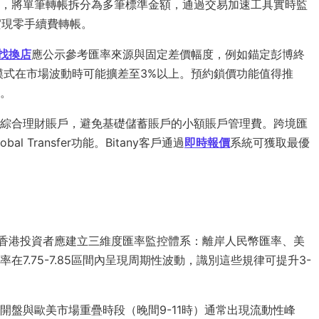
送策略，將單筆轉帳拆分為多筆標準金額，通過交易加速工具實時監
實現零手續費轉帳。
T找換店
應公示參考匯率來源與固定差價幅度，例如錨定彭博終
模式在市場波動時可能擴差至3%以上。預約鎖價功能值得推
。
綜合理財賬戶，避免基礎儲蓄賬戶的小額賬戶管理費。跨境匯
Transfer功能。Bitany客戶通過
即時報價
系統可獲取最優
。香港投資者應建立三維度匯率監控體系：離岸人民幣匯率、美
7.75-7.85區間內呈現周期性波動，識別這些規律可提升3-
盤與歐美市場重疊時段（晚間9-11時）通常出現流動性峰