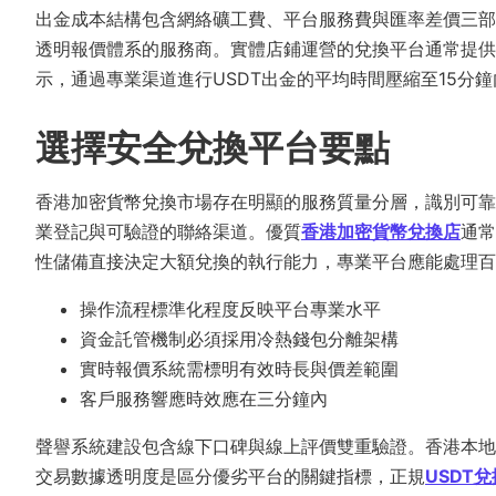
出金成本結構包含網絡礦工費、平台服務費與匯率差價三部
透明報價體系的服務商。實體店鋪運營的兌換平台通常提供
示，通過專業渠道進行USDT出金的平均時間壓縮至15分
選擇安全兌換平台要點
香港加密貨幣兌換市場存在明顯的服務質量分層，識別可靠
業登記與可驗證的聯絡渠道。優質
香港加密貨幣兌換店
通常
性儲備直接決定大額兌換的執行能力，專業平台應能處理百
操作流程標準化程度反映平台專業水平
資金託管機制必須採用冷熱錢包分離架構
實時報價系統需標明有效時長與價差範圍
客戶服務響應時效應在三分鐘內
聲譽系統建設包含線下口碑與線上評價雙重驗證。香港本地
交易數據透明度是區分優劣平台的關鍵指標，正規
USDT兌