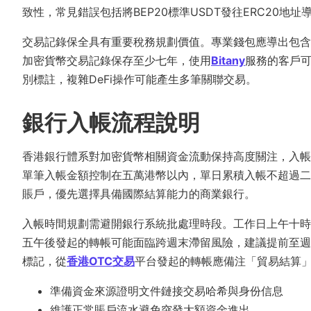
致性，常見錯誤包括將BEP20標準USDT發往ERC20地
交易記錄保全具有重要稅務規劃價值。專業錢包應導出包含
加密貨幣交易記錄保存至少七年，使用
Bitany
服務的客戶
別標註，複雜DeFi操作可能產生多筆關聯交易。
銀行入帳流程說明
香港銀行體系對加密貨幣相關資金流動保持高度關注，入帳
單筆入帳金額控制在五萬港幣以內，單日累積入帳不超過二
賬戶，優先選擇具備國際結算能力的商業銀行。
入帳時間規劃需避開銀行系統批處理時段。工作日上午十時
五午後發起的轉帳可能面臨跨週末滯留風險，建議提前至週
標記，從
香港OTC交易
平台發起的轉帳應備注「貿易結算
準備資金來源證明文件鏈接交易哈希與身份信息
維護正常賬戶流水避免突發大額資金進出