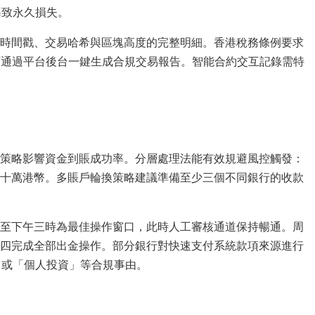
址導致永久損失。
時間戳、交易哈希與區塊高度的完整明細。香港稅務條例要求
可通過平台後台一鍵生成合規交易報告。智能合約交互記錄需特
策略影響資金到賬成功率。分層處理法能有效規避風控觸發：
十萬港幣。多賬戶輪換策略建議準備至少三個不同銀行的收款
至下午三時為最佳操作窗口，此時人工審核通道保持暢通。周
四完成全部出金操作。部分銀行對快速支付系統款項來源進行
」或「個人投資」等合規事由。