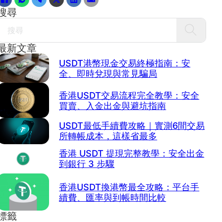
搜尋
Search
最新文章
USDT港幣現金交易終極指南：安
全、即時兌現與常見騙局
香港USDT交易流程完全教學：安全
買賣、入金出金與避坑指南
USDT最低手續費攻略｜實測6間交易
所轉帳成本，這樣省最多
香港 USDT 提現完整教學：安全出金
到銀行 3 步驟
香港USDT換港幣最全攻略：平台手
續費、匯率與到帳時間比較
標籤