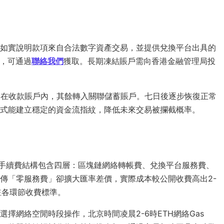
如實說明款項來自合法數字資產交易，並提供兌換平台出具的
板，可通過
聯絡我們
獲取。長期凍結賬戶需向香港金融管理局投
金在收款賬戶內，其餘轉入關聯儲蓄賬戶。七日後逐步恢復正常
式能建立穩定的資金流指紋，降低未來交易被攔截概率。
整手續費結構包含四層：區塊鏈網絡轉帳費、兌換平台服務費、
傳「零服務費」卻擴大匯率差價，實際成本較公開收費高出2-
註各環節收費標準。
擇網絡空閒時段操作，北京時間凌晨2-6時ETH網絡Gas