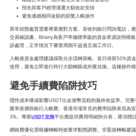
預先與客戶經理溝通大額收款安排
避免連續相同金額的頻繁入帳操作
異常狀態處置需要專業應對方案。若收到銀行問詢電話，應
交易確認書。Bitany為客戶準備標準版的資金來源說明模
訴處理，正常情況下審查周期不超過五個工作日。
入帳後資金處理建議採取分步流轉策略。首日保留50%資
使用，避免立即進行跨行大額轉賬或外匯兌換。這種操作模
避免手續費陷阱技巧
隱性成本構成影響USDT出金港幣流程的最終收益率。完
匯率差價與銀行入帳費。香港市場常見的費率陷阱表現為宣
3%。專業
USDT兌換
平台應提供費用明細拆分表，逐項標
網絡費優化需根據轉帳時效要求動態調整。非緊急轉帳建議選