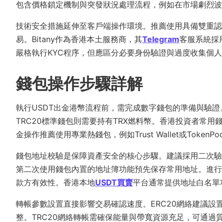
包含價格鎖定機制與突發狀況處理流程，例如在市場劇烈波
技術安全措施延伸至客戶端操作環境。推薦使用具備雙重認證
易。Bitany作為香港本土服務商，其
Telegram
客服系統採
嚴格執行KYC程序，但應區分必要身份驗證與過度收集個
錢包操作步驟詳解
執行USDT出金港幣流程前，需完成數字錢包的準備與驗證。
TRC20標準錢包則需要持有TRX燃料幣。香港投資者常
金操作推薦使用專業熱錢包，例如Trust Wallet或Token
錢包地址校驗是保障資產安全的核心步驟。建議採用二次驗
第二次使用錢包內置的地址簿功能預先保存常用地址。進行
款方有效性。香港本地
USDT買賣
平台通常提供地址白名單
轉帳參數設置直接影響交易確認速度。ERC20網絡建議設置Gas 
整。TRC20網絡轉帳需確保能量與帶寬資源充足，可通過