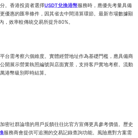
分。香港投資者選擇
USDT兌換港幣
服務時，應優先考量具備
更優惠的匯率條件，因其省去中間清算環節。最新市場數據顯
鐘內，效率較傳統交易所提升80%。
平台需考察六個維度。實體經營地址作為基礎門檻，應具備商
公開展示營業執照編號與店面實景，支持客戶實地考察。流動
萬港幣級別即時結算。
加密社群論壇的用戶反饋往往比官方宣傳更具參考價值。歷史
換
服務商會提供可追溯的交易記錄查詢功能。風險應對方案需