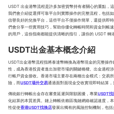
USDT 出金港幣流程是許多加密貨幣持有者關心的重點
我們會介紹從選擇可靠平台到實際操作的完整流程，包括如
信譽良好的兌換平台，這些平台不僅操作簡單，還提供即時
們會分享一些實用技巧，幫助你優化轉帳時間和資金到帳速
的用戶，這份指南都能提供清晰的指引，讓你的 USDT 
USDT出金基本概念介紹
USDT出金港幣流程指將泰達幣轉換為港幣現金的完整操作鏈
性，成為香港投資者進出加密市場的關鍵橋樑。出金過程涉
行帳戶資金接收。香港市場主要存在兩種出金模式：交易所
險，而
USDT場外交易
通過面對面現金交收實現即時結算，
傳統銀行轉帳出金存在審查延遲與限額困擾，專業
USDT
化結算的本質差異。鏈上轉帳依賴區塊鏈網絡確認速度，本
性促使
香港USDT找換店
發展出獨有的風險控制機制，包括