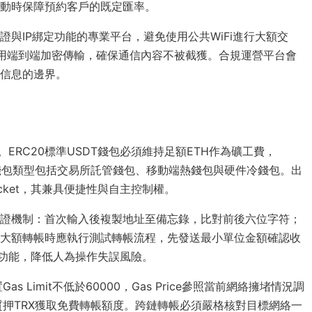
動時保障預約客戶的既定匯率。
與IP綁定功能的專業平台，避免使用公共WiFi進行大額交
用端到端加密傳輸，確保通信內容不被截獲。合規運營平台會
人信息的邊界。
ERC20標準USDT錢包必須維持足額ETH作為礦工費，
用錢包類型包括交易所託管錢包、移動端熱錢包與硬件冷錢包。出
Pocket，其兼具便捷性與自主控制權。
證機制：首次輸入後複製地址至備忘錄，比對前後六位字符；
大額轉帳時應執行測試轉帳流程，先發送最小單位金額確認收
功能，降低人為操作失誤風險。
Limit不低於60000，Gas Price參照當前網絡擁堵情況調
質押TRX獲取免費轉帳額度。跨鏈轉帳必須嚴格核對目標網絡一