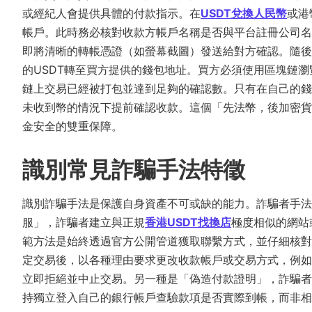
或經紀人會提供具體的付款指示。在
USDT兌換人民幣
或港
帳戶。此時務必核對收款方帳戶名稱是否與平台註冊公司名
即將清晰的轉帳憑證（如螢幕截圖）發送給對方確認。隨後
的USDT轉至買方提供的錢包地址。買方必須使用區塊鏈瀏覽器（如E
鏈上交易已經被打包並達到足夠的確認數。只有在自己的錢
未收到幣的情況下提前確認收款。這個「先法幣，後加密貨
金安全的雙重保障。
識別常見詐騙手法特徵
識別詐騙手法是保護自身資產不可或缺的能力。詐騙者手法
服」，詐騙者建立與正規
香港USDT找換店
極度相似的網站
範方法是始終透過官方公開管道獲取聯繫方式，並仔細核對
定交易後，以各種理由要求更改收款帳戶或交易方式，例如
立即拒絕並中止交易。另一種是「偽造付款證明」，詐騙者
持獨立登入自己的銀行帳戶查驗款項是否實際到帳，而非相