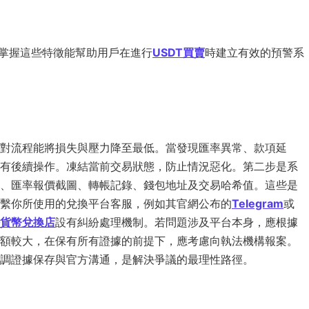
 掌握這些特徵能幫助用戶在進行
USDT買賣
時建立有效的預警系
對流程能將損失與壓力降至最低。當發現匯率異常、款項延
有後續操作。凍結當前交易狀態，防止情況惡化。第二步是系
、匯率報價截圖、轉帳記錄、錢包地址及交易哈希值。這些是
繫你所使用的兌換平台客服，例如其官網公布的
Telegram
或
貨幣兌換店
設有糾紛處理機制。若問題涉及平台本身，應根據
額較大，在保有所有證據的前提下，應考慮向執法機構報案。
調證據保存與官方溝通，是解決爭議的最理性路徑。