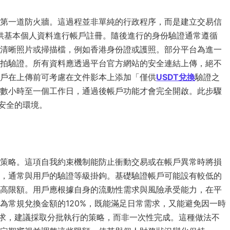
第一道防火牆。這過程並非單純的行政程序，而是建立交易信
提供基本個人資料進行帳戶註冊。隨後進行的身份驗證通常遵循
清晰照片或掃描檔，例如香港身份證或護照。部分平台為進一
拍驗證。所有資料應透過平台官方網站的安全連結上傳，絕不
用戶在上傳前可考慮在文件影本上添加「僅供
USDT兌換
驗證之
數小時至一個工作日，通過後帳戶功能才會完全開啟。此步驟
安全的環境。
策略。這項自我約束機制能防止衝動交易或在帳戶異常時將損
，通常與用戶的驗證等級掛鉤。基礎驗證帳戶可能設有較低的
高限額。用戶應根據自身的流動性需求與風險承受能力，在平
為常規兌換金額的120%，既能滿足日常需求，又能避免因一時
求，建議採取分批執行的策略，而非一次性完成。這種做法不