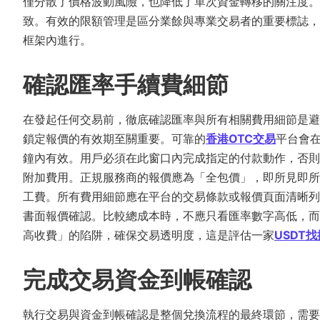
僅分散了價格波動風險，也降低了單次資金轉移的關注度。
致。有效的限額管理是區分業餘與專業交易者的重要標誌，
框架內進行。
確認匯率手續費細節
在發起任何交易前，徹底確認匯率與所有相關費用細節是避
鎖定報價的有效期至關重要。可靠的
香港OTC交易
平台會在
鐘內有效。用戶必須在此窗口內完成指定的付款動作，否則
附加費用。正規服務商的報價應為「全包價」，即所見即所
工費。所有費用細節應在平台的交易條款或報價頁面清晰列
書面報價確認。比較總成本時，不應只看匯率數字高低，而
高收費」的陷阱，確保交易透明度，這是評估一家
USDT
完成交易資金到帳確認
執行交易與資金到帳確認是整個兌換流程的最終環節，需要