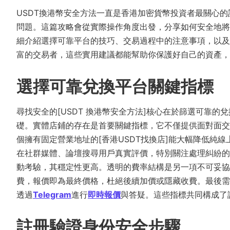
USDT換港幣安全方法一直是香港加密貨幣投資者最關心
問題。這篇攻略會從實際操作角度出發，分享如何安全地將
細介紹選擇可靠平台的技巧、交易過程中的注意事項，以及
富的交易者，這些實用建議都能幫助你保護好自己的資產，
選擇可靠兌換平台關鍵指標
尋找安全的[USDT 換港幣安全方法]核心在於篩選可靠
礎。實體店鋪的存在是首要關鍵指標，它不僅提供面對面交
個擁有固定營業地址的[香港USDT找換店]能大幅降低純
在社群媒體、論壇搜尋用戶真實評價，特別關注處理糾紛的
動考驗，其穩定性更高。透明的費率結構是另一項不可妥協
費，報價即為最終價格，杜絕後續加價或隱藏收費。最後需
透過
Telegram
進行
即時報價
與答疑。這些指標共同構成了
註冊驗證身份安全步驟