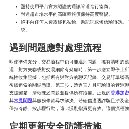
堅持使用平台官方認證的通訊管道進行協商。
對遠超市場水平的高匯率報價保持高度警惕。
絕不向任何人透露錢包私鑰、助記詞或短信驗證碼。
統。
遇到問題應對處理流程
即使準備充分，交易過程中仍可能遇到問題，擁有清晰的應
遲、對方失聯或對交易細節有疑慮時，第一步應立即停止所
統性收集證據，包括所有與對方的聊天記錄、交易訂單號碼
後續追索的關鍵憑證。第三步，透過官方且可驗證的管道聯
支援郵箱，清晰陳述問題並提供所有證據。正規的
香港加密
其
常見問題
與服務條款尋求解決。若確信遭遇詐騙且涉及金
保持冷靜、按步驟行動，遠比慌亂指責更有效。這個流程強
定期更新安全防護措施