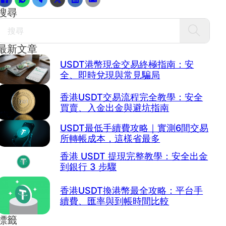
搜尋
Search
最新文章
USDT港幣現金交易終極指南：安
全、即時兌現與常見騙局
香港USDT交易流程完全教學：安全
買賣、入金出金與避坑指南
USDT最低手續費攻略｜實測6間交易
所轉帳成本，這樣省最多
香港 USDT 提現完整教學：安全出金
到銀行 3 步驟
香港USDT換港幣最全攻略：平台手
續費、匯率與到帳時間比較
標籤