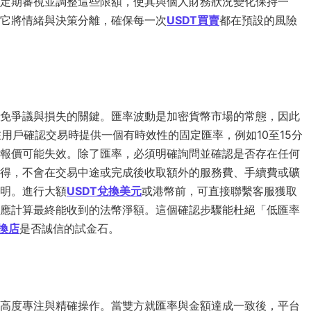
定期審視並調整這些限額，使其與個人財務狀況變化保持一
它將情緒與決策分離，確保每一次
USDT買賣
都在預設的風險
免爭議與損失的關鍵。匯率波動是加密貨幣市場的常態，因此
用戶確認交易時提供一個有時效性的固定匯率，例如10至15分
報價可能失效。除了匯率，必須明確詢問並確認是否存在任何
得，不會在交易中途或完成後收取額外的服務費、手續費或礦
明。進行大額
USDT兌換美元
或港幣前，可直接聯繫客服獲取
應計算最終能收到的法幣淨額。這個確認步驟能杜絕「低匯率
找換店
是否誠信的試金石。
高度專注與精確操作。當雙方就匯率與金額達成一致後，平台