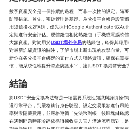
數字資產安全是一個持續的過程，而非一次性的設定。隨著
防護措施。首先，密碼管理是基礎。為兌換平台帳戶設置獨
用短信接收2FA碼，優先採用Google Authenticat
定期進行安全評估。硬體錢包相比熱錢包（手機或電腦軟體
大額資產。對於用於
USDT場外交易
的熱錢包，確保其應用
對最新詐騙資訊的關注，了解市場上新出現的攻擊向量。可
新你在各兌換平台綁定的支付方式與聯絡資訊，確保在需要
慣，能系統性地提升資產防護水平，讓[USDT 換港幣安全
結論
將USDT安全兌換為法幣是一項需要系統性知識與謹慎操
選可靠平台，到嚴格執行身份驗證、設定交易限額進行風險
率與零隱藏費用，並嚴格遵循「先法幣到帳，後區塊鏈確認
在遇到問題時能冷靜依循證據收集與官方溝通流程應對，是
期更新密碼、錢包及關注威脅情報來持續加固防護。掌握這