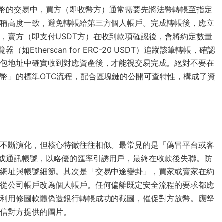
幣的交易中，買方（即收幣方）通常需要先將法幣轉帳至指定
稱高度一致，避免轉帳給第三方個人帳戶。完成轉帳後，應立
，賣方（即支付USDT方）在收到款項確認後，會將約定數量
therscan for ERC-20 USDT）追蹤該筆轉帳，確認
包地址中確實收到對應資產後，才能視交易完成。絕對不要在
幣」的標準OTC流程，配合區塊鏈的公開可查特性，構成了資
不斷演化，但核心特徵往往相似。最常見的是「偽冒平台或客
或通訊帳號，以略優的匯率引誘用戶，最終在收款後失聯。防
網址與帳號細節。其次是「交易中途變卦」，買家或賣家在約
從公司帳戶改為個人帳戶。任何偏離既定安全流程的要求都應
利用修圖軟體偽造銀行轉帳成功的截圖，催促對方放幣。應堅
信對方提供的圖片。