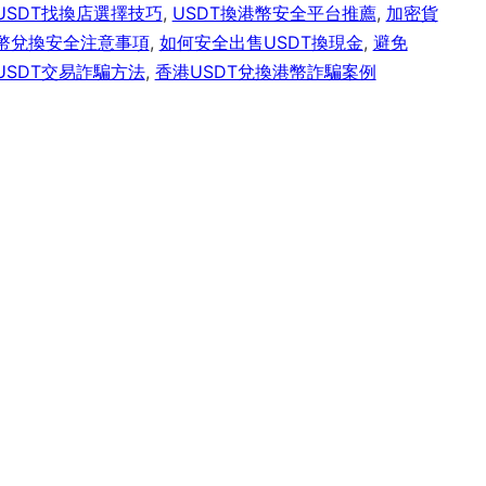
USDT找換店選擇技巧
,
USDT換港幣安全平台推薦
,
加密貨
幣兌換安全注意事項
,
如何安全出售USDT換現金
,
避免
USDT交易詐騙方法
,
香港USDT兌換港幣詐騙案例