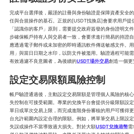
完成平台選擇後，嚴謹的註冊與身份驗證是保障資產安全的
任與合規操作的基石。正規的[USDT找換店]會要求用戶
「認識你的客戶」原則，需要提交政府簽發的身份證明文件
步確保帳戶持有人與交易者一致，會要求進行簡易的持證自
應透過電子郵件或未加密的即時通訊軟件傳送敏感文件。
用」與當日日期之水印，以防文件被濫用。驗證過程可能需
有效過濾不良意圖者，為後續的
USDT場外交易
創造一個更
設定交易限額風險控制
帳戶驗證通過後，主動設定交易限額是管理個人風險的核心
失控制在可接受範圍。專業的兌換平台會提供分級限額設定
單日或單次交易上限，而完成進階身份審核的用戶可獲得更
台允許範圍內設定合理的限額。例如，將單筆交易上限設定
失誤或操作不當導致過大損失。對於大額
USDT兌換港幣
需