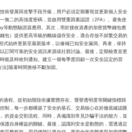
技術發展與攻擊手段升級，用戶必須定期審視並更新個人安全
一無二的高強度密碼，並啟用雙重因素認證（2FA）。避免使
or或Authy等動態驗證器應用。其次，用於接收資產的加密貨幣錢包應
錢包）提供更高等級的離線儲存安全，適合存放不頻繁交易的
程式始終更新至最新版本，以修補已知安全漏洞。再者，保持
以訂閱可靠的安全資訊來源或社群討論。最後，定期檢查並更
時能及時收到通知。建立一個每季度回顧一次安全設定的習
方法]隨著時間推移不斷加固。
作的過程。從初始階段依據實體存在、聲譽透明度等關鍵指標篩
控制，每一步都構築了安全的基石。交易核心在於徹底確認匯
」的資金交割流程。同時，具備識別常見詐騙手法的能力，並
保護自身權益的關鍵。最後，認識到安全是動態的，需透過定
套完整框架，用戶便能以更自信、更安全的姿態參與加密貨幣