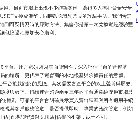
的話題。最近市場上出現不少詐騙案例，讓很多人擔心資金安全
USDT兌換成港幣，同時教你識別常見的詐騙手法。我們會詳
遇到可疑情況時的應對方法。無論你是第一次兌換還是經驗豐
讓兌換過程更加安心順利。
的兌換平台。用戶必須超越表面便利性，深入評估平台的營運基
易的場所，更代表了運營商的本地根基與承擔責任的意願。一
線上平台捲款跑路的風險。其次需要審查平台的線上聲譽與歷史。
態度與效率。持續運營超過兩至三年的平台通常經歷過市場波
的指標。可靠的平台會明確展示買入賣出匯率與所有適用手續
檢視其客戶服務管道，是否提供即時、專業的諮詢管道，例如
評估[香港加密貨幣兌換店]信譽的框架，缺一不可。