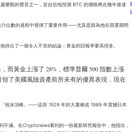
幣領域最樂觀的聲音之一，並自信地預測 BTC 的價格將在幾年後達
向六位數的過程中發揮了重要作用——尤其是因為他在競選期間
，他得出了一個令人不安的結論：黃金的回報率要高得多。
0%，而黃金上漲了 28%，標準普爾 500 指數上漲
，引領了美國風險資產前所未有的優異表現，現在
頂峰」——這與 1929 年的大蕭條或 1989 年震撼日本
感到不滿。在
Cryptonews
看到的一份最新研究報告中，他指出，