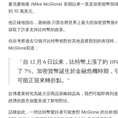
麥克麥格隆 (Mike McGlone) 長期以來一直是加密貨
到 10 萬美元。
他正確地指出，唐納德·川普在將世界上最大的加密貨幣推
採取了許多支持比特幣的政策。
但在考察過去12個月比特幣相對於其他資產類別的表現時
McGlone寫道：
「自 12 月 6 日以來，比特幣上漲了約 1
了 7%。加密貨幣誕生於金融危機時期
可能正迎來轉折點。”
彭博產業研究高級大宗商品策略師認為，我們可能即將到達「泡沫
經濟的股市崩盤形成了鮮明對比。
話雖如此，一些比特幣愛好者可能會對 McGlone 的分析