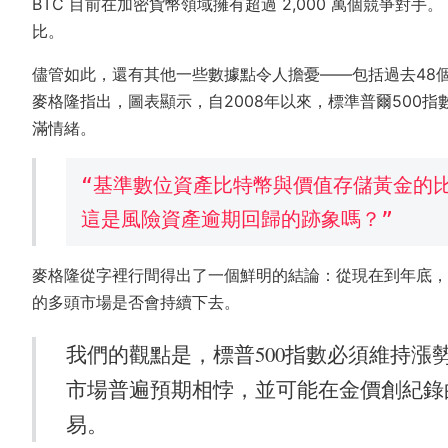
BTC 目前在加密貨幣領域擁有超過 2,000 萬個競爭對手。
比。
儘管如此，還有其他一些數據點令人擔憂——包括過去48
麥格隆指出，圖表顯示，自2008年以來，標準普爾500
滿情緒。
“基準數位資產比特幣與價值存儲黃金的比
這是風險資產逾期回歸的跡象嗎？”
麥格隆從字裡行間得出了一個鮮明的結論：從現在到年底，標
的多頭市場是否會持續下去。
我們的觀點是，標普500指數必須維持
市場普遍預期相悖，並可能在金價創紀錄
易。