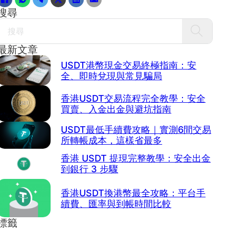
搜尋
Search
最新文章
USDT港幣現金交易終極指南：安
全、即時兌現與常見騙局
香港USDT交易流程完全教學：安全
買賣、入金出金與避坑指南
USDT最低手續費攻略｜實測6間交易
所轉帳成本，這樣省最多
香港 USDT 提現完整教學：安全出金
到銀行 3 步驟
香港USDT換港幣最全攻略：平台手
續費、匯率與到帳時間比較
標籤