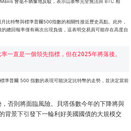
 Maxis 會毫不猶豫地反駁，表示山寨幣完全無法與 BTC 相
個月比特幣與標準普爾500指數的相關性接近歷史高點。此外，
指數的總回報率僅有兩次出現負值，這表明交易員可能存在高度自
率一直是一個領先指標，但在2025年將落後。
準普爾 500 指數的表現可能決定比特幣的走勢，並決定當前
漲勢，否則將面臨風險。貝塔係數今年的下降將與
的背景下引發下一輪利好美國國債的大規模交