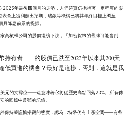
對2025年最後四個月的走勢，人們確實仍抱持著一定程度的樂
績發表會上獲利超出預期，瑞銀等機構已將其年終目標上調至
下個月降息前景的提振。
如果這家高槓桿公司的股價繼續下跌，「加密貨幣的骨牌可能會倒
持有者——的股價已跌至2023年以來其200天
逢低買進的機會？最好是這樣，否則，這就是我
萬美元的支撐位——這意味著它將從歷史高點回落20%。所有傳
不安的回檔中反彈的記錄。
然保持著謹慎樂觀的態度，認為比特幣仍有上漲空間——有些