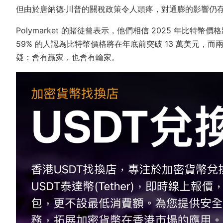
但由於唐納德·川普的關稅政策令人頭疼，對通膨的影響仍存在
Polymarket 的賭徒曾表示，他們相信 2025 年比
59% 的人認為比特幣價格將在年底前突破 13 萬美元，
疑：會有贏家，也會有輸家。