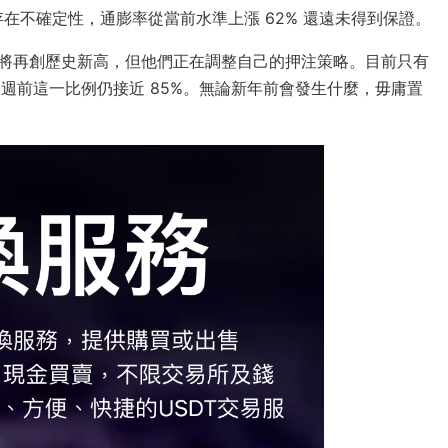
不確定性，通膨率從當前水準上漲 62% 還遠未得​​到保證。
特幣價格將再創歷史新高，但他們正在調整自己的押注策略。目前只有
而兩週前這一比例仍接近 85%。無論新年前會發生什麼，毋庸置