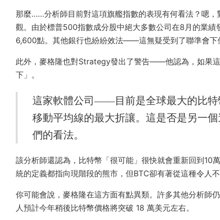
那麼……分析師目前對這項旗艦指數的表現有何看法？嗯，
觀。由於標普500指數成分股中絕大多數公司在8月的業
6,600點。其他銀行也紛紛效法——這無疑受到了聯準會
此外，麥格隆也對Strategy發出了警告——他認為，
下」。
這家軟體公司——目前是全球最大的比特幣
移動平均線的最大折讓。這是否是另一個
們的看法。
該分析師還認為，比特幣「很可能」很快就會重新回到10
統的定義都指向現階段的熊市，但BTC卻有著從這種令人
你可能會說，麥格隆在這方面有點異類。許多其他分析師仍
人預計今年稍後比特幣價格將突破 18 萬美元左右。