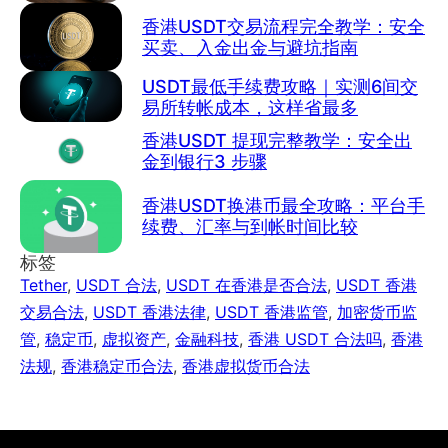
香港USDT交易流程完全教学：安全
买卖、入金出金与避坑指南
USDT最低手续费攻略｜实测6间交
易所转帐成本，这样省最多
香港USDT 提现完整教学：安全出
金到银行3 步骤
香港USDT换港币最全攻略：平台手
续费、汇率与到帐时间比较
标签
Tether
,
USDT 合法
,
USDT 在香港是否合法
,
USDT 香港
交易合法
,
USDT 香港法律
,
USDT 香港监管
,
加密货币监
管
,
稳定币
,
虚拟资产
,
金融科技
,
香港 USDT 合法吗
,
香港
法规
,
香港稳定币合法
,
香港虚拟货币合法