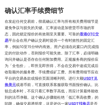
确认汇率手续费细节
在发起任何交易前，彻底确认汇率与所有相关费用细节是
避免争议与损失的关键。汇率波动是加密货币市场的常
态，因此锁定报价的有效期至关重要。可靠的
香港OTC交
易
平台会在用户确认交易时提供一个有时效性的固定汇
率，例如10至15分钟内有效。用户必须在此窗口内完成指
定的付款动作，否则报价可能失效。除了汇率，必须明确
询问并确认是否存在任何附加费用。正规服务商的报价应
为「全包价」，即所见即所得，不会在交易中途或完成后
收取额外的服务费、手续费或矿工费。所有费用细节应在
平台的交易条款或报价页面清晰列明。进行大额
USDT兑
换美元
或港币前，可直接联系客服获取书面报价确认。比
较总成本时，不应只看汇率数字高低，而应计算最终能收
到的法币净额。这个确认步骤能杜绝「低汇率高收费」的
陷阱，确保交易透明度，这是评估一家
USDT找换店
是否