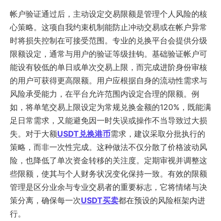
帐户验证通过后，主动设定交易限额是管理个人风险的核
心策略。这项自我约束机制能防止冲动交易或在帐户异常
时将损失控制在可接受范围。专业的兑换平台会提供分级
限额设定，通常与用户的验证等级挂钩。基础验证帐户可
能设有较低的单日或单次交易上限，而完成进阶身份审核
的用户可获得更高限额。用户应根据自身的流动性需求与
风险承受能力，在平台允许范围内设定合理的限额。例
如，将单笔交易上限设定为常规兑换金额的120%，既能满
足日常需求，又能避免因一时失误或操作不当导致过大损
失。对于大额
USDT兑换港币
需求，建议采取分批执行的
策略，而非一次性完成。这种做法不仅分散了价格波动风
险，也降低了单次资金转移的关注度。定期审视并调整这
些限额，使其与个人财务状况变化保持一致。有效的限额
管理是区分业余与专业交易者的重要标志，它将情绪与决
策分离，确保每一次
USDT买卖
都在预设的风险框架内进
行。