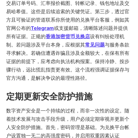
交易订单号码、汇率报价截图、转帐记录、钱包地址及交
易哈希值。这些是后续追索的关键凭证。第三步，透过官
方且可验证的管道联系你所使用的兑换平台客服，例如其
官网公布的
Telegram
或支援邮箱，清晰陈述问题并提供
所有证据。正规的
香港加密货币兑换店
设有纠纷处理机
制。若问题涉及平台本身，应根据其
常见问题
与服务条款
寻求解决。若确信遭遇诈骗且涉及金额较大，在保有所有
证据的前提下，应考虑向执法机构报案。保持冷静、按步
骤行动，远比慌乱指责更有效。这个流程强调证据保存与
官方沟通，是解决争议的最理性路径。
定期更新安全防护措施
数字资产安全是一个持续的过程，而非一次性的设定。随
着技术发展与攻击手段升级，用户必须定期审视并更新个
人安全防护措施。首先，密码管理是基础。为兑换平台帐
户设置独一无二的高强度密码，并启用双重因素认证