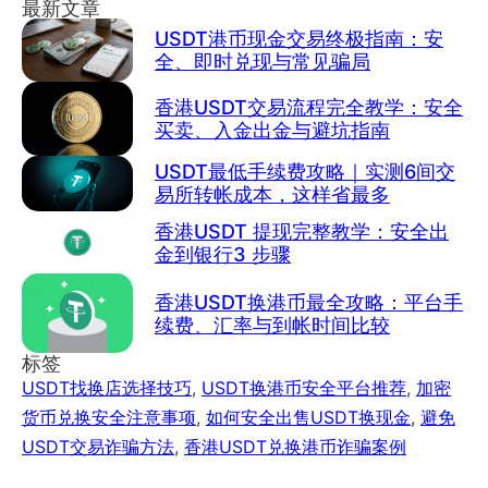
最新文章
USDT港币现金交易终极指南：安
全、即时兑现与常见骗局
香港USDT交易流程完全教学：安全
买卖、入金出金与避坑指南
USDT最低手续费攻略｜实测6间交
易所转帐成本，这样省最多
香港USDT 提现完整教学：安全出
金到银行3 步骤
香港USDT换港币最全攻略：平台手
续费、汇率与到帐时间比较
标签
USDT找换店选择技巧
,
USDT换港币安全平台推荐
,
加密
货币兑换安全注意事项
,
如何安全出售USDT换现金
,
避免
USDT交易诈骗方法
,
香港USDT兑换港币诈骗案例