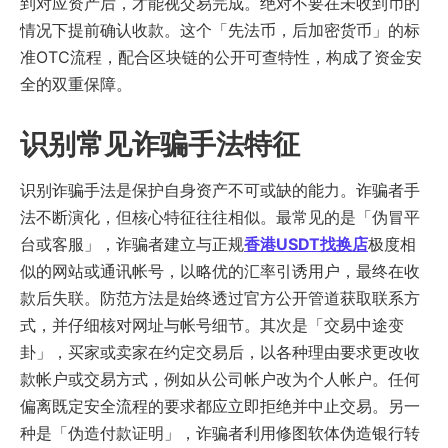
到对应资产后，才能视交易完成。绝对不要在未收到币的
情况下提前确认收款。这个「先法币，后加密货币」的标
准OTC流程，配合区块链的公开可查特性，构成了资金安
全的双重保障。
识别常见诈骗手法特征
识别诈骗手法是保护自身资产不可或缺的能力。诈骗者手
法不断演化，但核心特征往往相似。最常见的是「伪冒平
台或客服」，诈骗者建立与正规
香港USDT找换店
极度相
似的网站或通讯帐号，以略优的汇率引诱用户，最终在收
款后失联。防范方法是始终透过官方公开管道获取联系方
式，并仔细核对网址与帐号细节。其次是「交易中途变
卦」，买家或卖家在约定交易后，以各种理由要求更改收
款帐户或交易方式，例如从公司帐户改为个人帐户。任何
偏离既定安全流程的要求都应立即拒绝并中止交易。另一
种是「伪造付款证明」，诈骗者利用修图软体伪造银行转