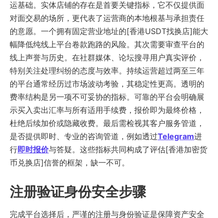
运基础。实体店铺的存在是首要关键指标，它不仅提供面
对面交易的场所，更代表了运营商的本地根基与承担责任
的意愿。一个拥有固定营业地址的[香港USDT找换店]能大
幅降低纯线上平台卷款跑路的风险。其次需要审查平台的
线上声誉与历史。在社群媒体、论坛搜寻用户真实评价，
特别关注处理纠纷的态度与效率。持续运营超过两至三年
的平台通常经历过市场波动考验，其稳定性更高。透明的
费率结构是另一项不可妥协的指标。可靠的平台会明确展
示买入卖出汇率与所有适用手续费，报价即为最终价格，
杜绝后续加价或隐藏收费。最后需检视其客户服务管道，
是否提供即时、专业的咨询管道，例如透过
Telegram
进
行
即时报价
与答疑。这些指标共同构成了评估[香港加密货
币兑换店]信誉的框架，缺一不可。
注册验证身份安全步骤
完成平台选择后，严谨的注册与身份验证是保障资产安全