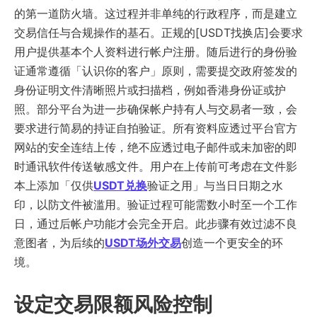
的第一道防火墙。这过程并非单纯的行政程序，而是建立
交易信任与合规操作的基石。正规的[USDT找换店]会要求
用户提供基本个人资料进行帐户注册。随后进行的身份验
证通常遵循「认识你的客户」原则，需要提交政府签发的
身份证明文件清晰照片或扫描档，例如香港身份证或护
照。部分平台为进一步确保帐户持有人与交易者一致，会
要求进行简易的持证自拍验证。所有资料应透过平台官方
网站的安全连结上传，绝不应透过电子邮件或未加密的即
时通讯软件传送敏感文件。用户在上传前可考虑在文件影
本上添加「仅供
USDT兑换
验证之用」与当日日期之水
印，以防文件被滥用。验证过程可能需数小时至一个工作
日，通过后帐户功能才会完全开启。此步骤有效过滤不良
意图者，为后续的
USDT场外交易
创造一个更安全的环
境。
设定交易限额风险控制