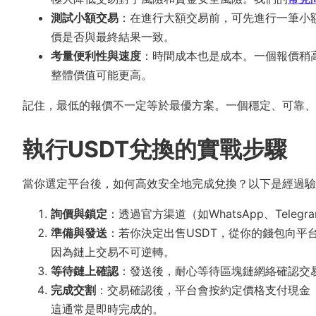
測試小額交易
：在進行大額交易前，可先進行一筆小
價是否與最終結果一致。
考量便利性與速度
：時間成本也是成本。一個報價稍
整體價值可能更高。
記住，最低的報價不一定等於最優方案。一個穩定、可靠、
執行USDT兌換的實戰步驟
當你選定平台後，如何高效安全地完成兌換？以下是經過驗
詢價與鎖定
：透過官方渠道（如WhatsApp、Tel
準備與發送
：若你決定出售USDT，從你的錢包向平
因為鏈上交易不可逆轉。
等待鏈上確認
：發送後，耐心等待區塊鏈網絡確認交
完成交割
：交易確認後，平台會按約定價格支付現金
這通常是即時完成的。