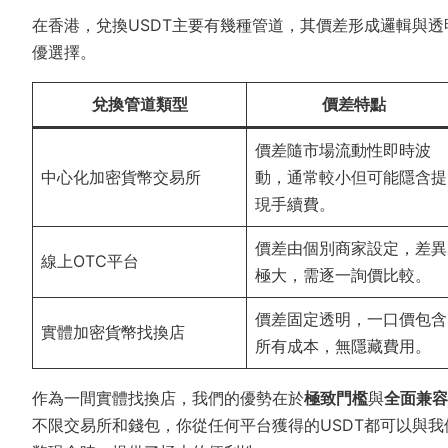
在香港，兌換USDT主要有幾種管道，其價差形成邏輯與
優選擇。
兌換管道類型
價差特點
價差隨市場流動性即時波
中心化加密貨幣交易所
動，通常較小但可能隱含提
現手續費。
價差由個別商家設定，差異
線上OTC平台
極大，需逐一詢價比較。
價差固定透明，一口價包含
實體加密貨幣找換店
所有成本，無隱藏費用。
作為一間實體找換店，我們的優勢在於
極致門檻
與
全面兼容
不限交易所和錢包，你從任何平台獲得的USDT都可以與