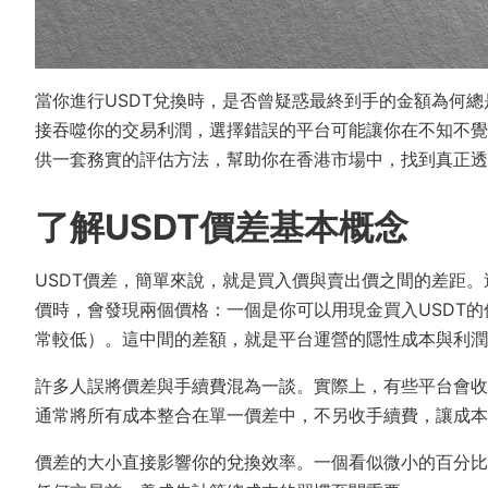
當你進行USDT兌換時，是否曾疑惑最終到手的金額為何
接吞噬你的交易利潤，選擇錯誤的平台可能讓你在不知不覺
供一套務實的評估方法，幫助你在香港市場中，找到真正透
了解USDT價差基本概念
USDT價差，簡單來說，就是買入價與賣出價之間的差距
價時，會發現兩個價格：一個是你可以用現金買入USDT的
常較低）。這中間的差額，就是平台運營的隱性成本與利潤
許多人誤將價差與手續費混為一談。實際上，有些平台會收
通常將所有成本整合在單一價差中，不另收手續費，讓成本
價差的大小直接影響你的兌換效率。一個看似微小的百分比