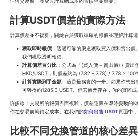
任何交易前，養成先計算總成本的習慣至關重要。
計算USDT價差的實際方法
計算價差並不複雜，關鍵在於獲取準確的報價並理解計算邏
獲取即時報價
：透過可靠的渠道獲取買入價和賣出價
我們獲取透明報價。
計算價差百分比
：公式為「(買入價 – 賣出價) / 賣出價
HKD/USDT，則價差約為 (7.82 – 7.78) / 7.78 × 100
計算實際到手金額
：這是最務實的一步。如果你想出售價值
可獲得約1285.3 USDT。但若價差存在，你的實
許多線上交易所的報價界面複雜，價差隱藏在即時變動的K
你在交易前就鎖定成本。在我們的
如何出售 USDT
頁面中，
比較不同兌換管道的核心差異