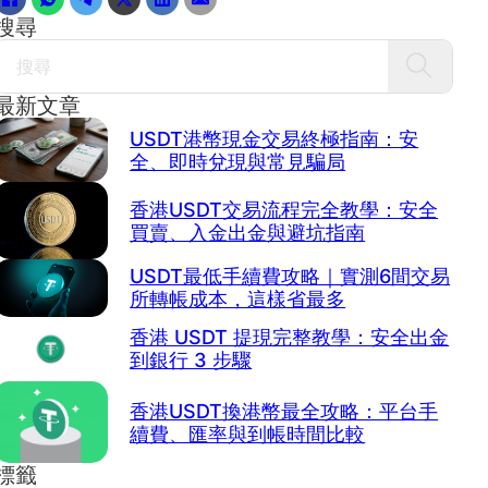
搜尋
Search
最新文章
USDT港幣現金交易終極指南：安
全、即時兌現與常見騙局
香港USDT交易流程完全教學：安全
買賣、入金出金與避坑指南
USDT最低手續費攻略｜實測6間交易
所轉帳成本，這樣省最多
香港 USDT 提現完整教學：安全出金
到銀行 3 步驟
香港USDT換港幣最全攻略：平台手
續費、匯率與到帳時間比較
標籤