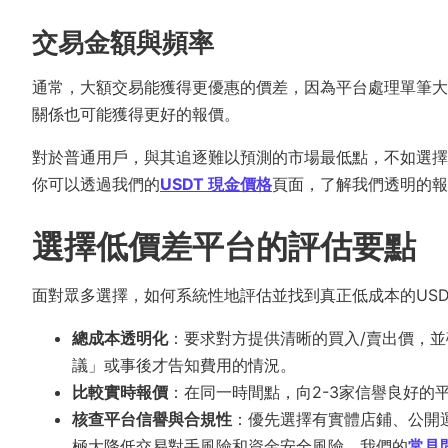
交易金額與頻率
通常，大額交易能獲得更優惠的價差，因為平台處理單筆大
關係也可能獲得更好的報價。
對於普通用戶，與其追逐難以預測的市場最低點，不如選擇
你可以透過我們的
USDT 現金價格
頁面，了解我們透明的報
選擇低價差平台的評估要點
面對眾多選擇，如何系統性地評估並找到真正低成本的US
總成本透明化
：要求對方提供清晰的買入/賣出價，
議」或事後才告知費用的情況。
比較實時報價
：在同一時間點，向2-3家信譽良好的
核查平台信譽與合規性
：優先選擇有實體店鋪、公開
極大降低交易對手風險和資金安全風險。我們的
常見