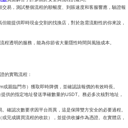
額交易，測試整個流程的順暢度、到賬速度和客服響應，驗證報
高但能提供即時現金交割的找換店，對於急需流動性的你來說，
流程透明的服務，能為你節省大量隱性時間與風險成本。
證的實戰流程：
egram或親臨門市）獲取即時牌價，並確認該報價的有效時長。
台提供的指定地址發送準確數量的USDT。務必多次核對地址，
易。確認次數要求因平台而異，這是保障雙方安全的必要過程。
（或完成購買流程的收款），並提供收據作為憑證。在實體店，