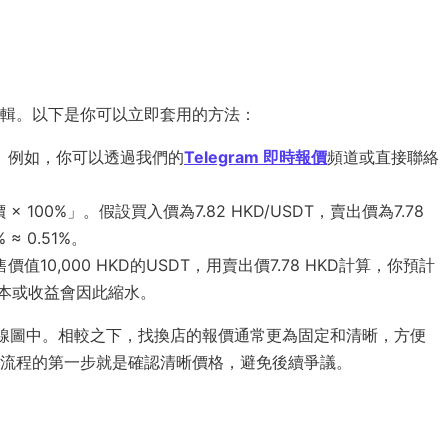
輯。以下是你可以立即套用的方法：
。例如，你可以透過我們的
Telegram 即時報價
頻道或直接聯絡
 × 100%」。假設買入價為7.82 HKD/USDT，賣出價為7.78
% ≈ 0.51%。
10,000 HKD的USDT，用賣出價7.78 HKD計算，你預計
際成本或收益會因此縮水。
線圖中。相較之下，找換店的報價通常更為固定和清晰，方便
流程的第一步就是確認清晰價格，避免後續爭議。