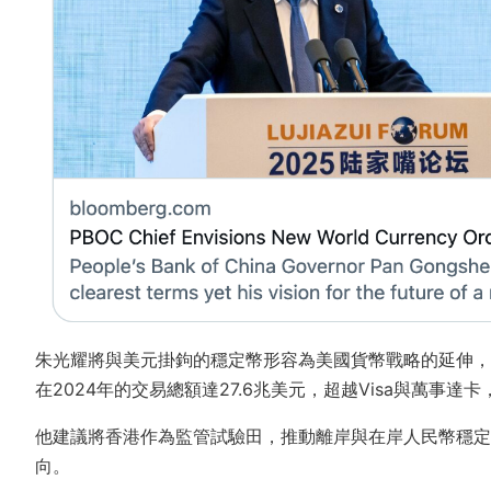
朱光耀將與美元掛鉤的穩定幣形容為美國貨幣戰略的延伸，
在2024年的交易總額達27.6兆美元，超越Visa與萬事達
他建議將香港作為監管試驗田，推動離岸與在岸人民幣穩定
向。