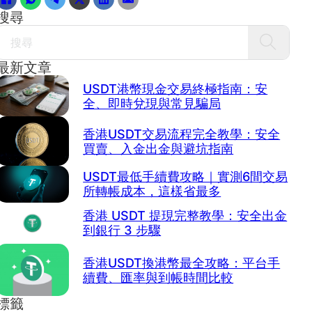
搜尋
Search
最新文章
USDT港幣現金交易終極指南：安
全、即時兌現與常見騙局
香港USDT交易流程完全教學：安全
買賣、入金出金與避坑指南
USDT最低手續費攻略｜實測6間交易
所轉帳成本，這樣省最多
香港 USDT 提現完整教學：安全出金
到銀行 3 步驟
香港USDT換港幣最全攻略：平台手
續費、匯率與到帳時間比較
標籤