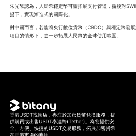
朱光耀認為，人民幣穩定幣可望拓展支付管道，擺脫對SWI
提下，實現漸進式的國際化。
對中國而言，若能將央行數位貨幣（CBDC）與穩定幣發
項目的情形下，進一步拓展人民幣的全球使用範圍。
香港USDT找換店，專注於加密貨幣兌換服務，提
供購買或出售USDT泰達幣(Tether)。為您提供安
全、方便、快捷的USDT交易服務，拓展加密貨幣
在香港市場的應用。