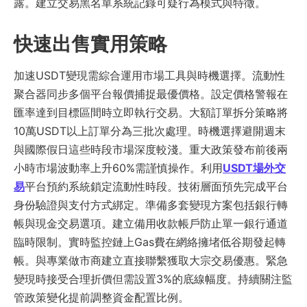
露。建立交易黑名單系統記錄可疑行為模式與特徵。
快速出售實用策略
加速USDT變現需綜合運用市場工具與時機選擇。流動性
聚合器同步多個平台報價捕捉最優價格。設定價格警報在
匯率達到目標區間時立即執行交易。大額訂單拆分策略將
10萬USDT以上訂單分為三批次處理。時機選擇避開週末
與國際假日這些時段市場深度較淺。重大政策發布前後兩
小時市場波動率上升60%需謹慎操作。利用
USDT場外交
易
平台預約系統鎖定流動性時段。技術層面預先完成平台
身份驗證與支付方式綁定。準備多套變現方案包括銀行轉
帳與現金交易選項。建立備用收款帳戶防止單一銀行通道
臨時限制。實時監控鏈上Gas費在網絡擁堵低谷期發起轉
帳。與專業做市商建立直接聯繫獲取大宗交易優惠。緊急
變現時接受合理折價但需設置3%的底線幅度。持續關注監
管政策變化提前調整資金配置比例。