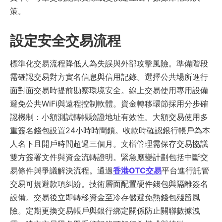
策。
設定安全交易流程
標準化交易流程降低人為失誤與外部攻擊風險。準備階段
需確認交易對方實名信息與信用記錄。選擇公共場所進行
面對面交易時提前勘察環境安全。線上交易使用專用設備
避免公共WiFi與遠程控制軟體。資金轉移環節採用分步確
認機制：小額測試轉帳驗證地址有效性。大額交易使用多
重簽名錢包設置24小時時間鎖。收款時確認銀行帳戶為本
人名下且開戶時間超過三個月。文檔管理需保存交易協議
雙方簽署文件與資金流轉證明。緊急應變計劃包括中斷交
易條件與爭議解決流程。通過
香港OTC交易
平台進行託管
交易可規避款項糾紛。技術層面配置硬件錢包與隔離簽名
設備。交易後立即轉移資金至冷存儲避免熱錢包殘留風
險。定期更換交易帳戶與銀行綁定關係防止關聯數據洩