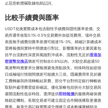
止惡意軟體竊取錢包助記詞。
比較手續費與匯率
USDT兌換實際成本包含顯性手續費與隱性匯率差價。交
易所通常收取0.1%-0.5%交易費外加提現費用。場外交易
表面無手續費但匯率差價可能達1%-3%。精確計算總成本
需將報價與實時中間價進行對比。影響匯率的主要因素包
括平台流動性深度與風險對沖成本。流動性充足的
香港加
密貨幣兌換店
價差可控制在0.8%以內。大額交易超過50
萬港幣時應要求分層報價避免滑點損失。特殊時段如節假
日或極端行情期間價差可能擴大三倍。隱藏費用常見於礦
工費轉嫁與跨境轉帳結算費。部分平台對特定銀行轉帳收
取額外處理費需提前確認。優化策略包括拆分大額交易與
避開流動性低谷時段。選擇提供
即時報價
的服務商確保價
格鎖定機制。長期交易者可建立固定合作關係獲取更優惠
費率。每筆交易記錄實際成交價建立成本數據庫輔助決