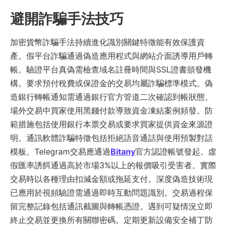
避開詐騙手法技巧
加密貨幣詐騙手法持續進化識別關鍵特徵能有效保護資
產。假平台詐騙通過偽造應用程式與網站介面誘導用戶轉
帳。驗證平台真偽需檢查域名註冊時間與SSL證書頒發機
構。要求預付稅費或保證金的交易均屬詐騙標準模式。偽
造銀行轉帳通知需通過銀行官方管道二次確認到帳狀態。
場外交易中買家使用黑錢付款導致資金凍結案例頻發。防
範措施包括使用銀行本票交易或要求買家提供資金來源證
明。通訊軟體詐騙特徵包括拒絕語音通話與使用預製對話
模板。Telegram交易應通過
Bitany
官方認證帳號發起。虛
假匯率誘餌通過高於市場3%以上的報價吸引受害者。實際
交易時以各種理由扣減金額或拖延支付。深度偽造技術現
已應用於視頻驗證需通過即時互動問題識別。交易過程保
留完整記錄包括通訊截圖與轉帳憑證。遇到可疑情況立即
終止交易並更換所有關聯密碼。定期更新設備安全補丁防