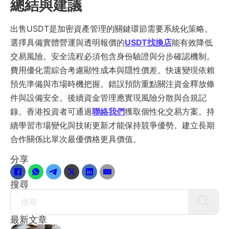
總結與建議
出售USDT是加密資產管理的關鍵環節需要系統化策略。
選擇具備實體營運與透明報價的
USDT找換店
能有效降低
交易風險。安全流程必須包含身份驗證與分步確認機制。
費用優化需綜合考慮顯性成本與隱性價差。快速變現依賴
預先準備與市場時機把握。錯誤預防重點關注資金釋放條
件與設備安全。後續資金管理應實現風險分散與合規記
錄。香港投資者可通過
聯絡我們
獲取個性化交易方案。持
續學習市場變化與技術更新才能保持競爭優勢。建立長期
合作關係比單次最優價格更具價值。
分享
搜尋
Search
最新文章