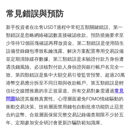
常見錯誤與預防
新手投資者在出售USDT過程中常犯五類關鍵錯誤。第一
類錯誤是忽略網絡確認數直接確認收款。預防措施要求至
少等待12個區塊確認再釋放資金。第二類錯誤是使用陌生
設備登錄錢包導致私鑰洩露。解決方案配置專用交易設備
並定期清除緩存數據。第三類錯誤是未驗證付款方身份遭
遇洗錢風險。必須核對付款人身份證與銀行帳戶名完全一
致。第四類錯誤是集中大額交易引發監管預警。超過20萬
港幣交易應分拆至不同日期與收款帳戶。第五類錯誤是輕
信社交媒體推薦的非正規渠道。所有交易對象需通過
常見
問題
驗證其服務真實性。心理層面避免FOMO情緒驅動的
衝動交易決策。技術層面禁用錢包自動批准功能防止惡意
合約盜幣。合規層面保留完整交易記錄備查期限不少於五
年。定期參加安全研討會更新詐騙防範知識庫。