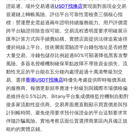
證延遲。場外交易通過
USDT找換店
實現面對面現金交易
規避鏈上轉帳風險。評估平台可靠性需檢查三個核心指
標：營運歷史需超過兩年證明持續服務能力。用戶評價需
跨平台驗證排除造假可能。交易流程透明度要求明確展示
匯率計算方式與手續費結構。實體店面提供法律追索途徑
優於純線上平台。技術層面需驗證平台錢包地址是否經歷
大量交易。冷錢包儲存比例超過80%可顯著降低黑客攻擊
風險。多簽名授權機制確保單點故障不導致資金損失。流
動性充足的平台能在五分鐘內處理超過十萬港幣級別交
易。選擇
香港USDT找換店
時優先考慮提供即時報價系統
的服務商。報價更新頻率應達十秒級別與國際市場價格偏
差維持在0.5%以內。Bitany平台集成價格監控機制自動對
接多家流動性提供商。交易界面應直觀顯示買賣價差與預
計到帳時間。避免使用要求預付保證金的平台這類要求常
伴隨詐騙風險。實地考察店面位置選擇商業區內具備正規
租約的實體店鋪。