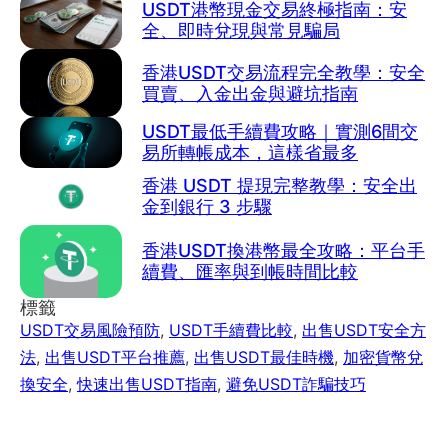
USDT港幣現金交易終極指南：安
全、即時兌現與常見騙局
香港USDT交易流程完全教學：安全
買賣、入金出金與避坑指南
USDT最低手續費攻略｜實測6間交
易所轉帳成本，這樣省最多
香港 USDT 提現完整教學：安全出
金到銀行 3 步驟
香港USDT換港幣最全攻略：平台手
續費、匯率與到帳時間比較
標籤
USDT交易風險預防
,
USDT手續費比較
,
出售USDT安全方
法
,
出售USDT平台推薦
,
出售USDT最佳時機
,
加密貨幣兌
換安全
,
快速出售USDT指南
,
避免USDT詐騙技巧