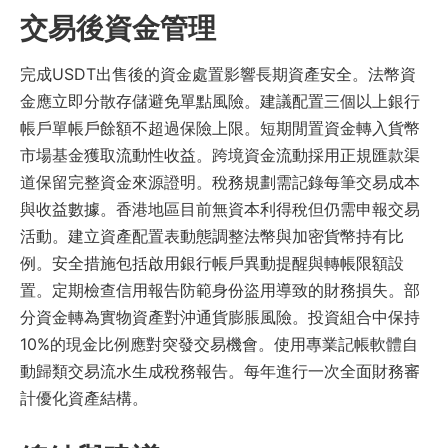
交易後資金管理
完成USDT出售後的資金處置影響長期資產安全。法幣資
金應立即分散存儲避免單點風險。建議配置三個以上銀行
帳戶單帳戶餘額不超過保險上限。短期閒置資金轉入貨幣
市場基金獲取流動性收益。跨境資金流動採用正規匯款渠
道保留完整資金來源證明。稅務規劃需記錄每筆交易成本
與收益數據。香港地區目前無資本利得稅但仍需申報交易
活動。建立資產配置表動態調整法幣與加密貨幣持有比
例。安全措施包括啟用銀行帳戶異動提醒與轉帳限額設
置。定期檢查信用報告防範身份盜用導致的財務損失。部
分資金轉為實物資產對沖通貨膨脹風險。投資組合中保持
10%的現金比例應對突發交易機會。使用專業記帳軟體自
動歸類交易流水生成稅務報告。每年進行一次全面財務審
計優化資產結構。