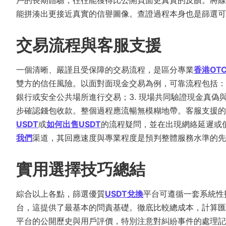
戶的長期體驗，往往能獲得比公開頁面更真實的反饋。將線
能拼湊出更接近真實的信譽圖像。查證過程本身也是篩選可
交易流程與客服支援
一個清晰、嚴謹且受保障的交易流程，是區分專業
香港OT
雙方的信任風險。以面對面現金交易為例，可靠流程包括：1
銀行或安全公共場所進行交易；3. 現場共同驗證現金真偽
步確認錢包收款。整個過程應流暢無模糊地帶。客服支援的
USDT
或
如何出售USDT
的流程疑問，並在出現網絡延遲或
我們
渠道，其回應速度與專業程度是預判整體服務水準的先
實用選擇技巧總結
綜合以上各點，篩選優質
USDT兌換
平台可遵循一套系統性
台，這提供了最基本的問責基礎。徹底比較總成本，計算匯
平台的公開歷史與用戶評價，特別注意對糾紛事件的處理記