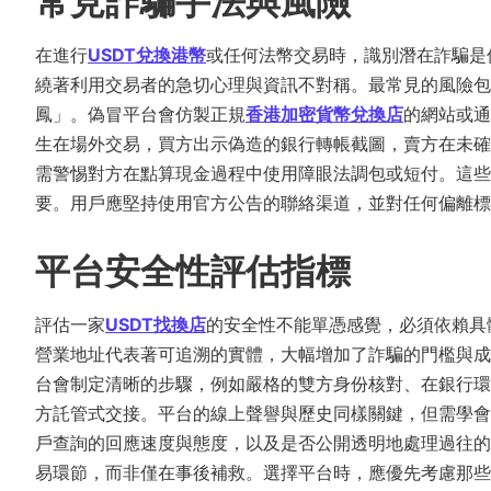
常見詐騙手法與風險
在進行
USDT兌換港幣
或任何法幣交易時，識別潛在詐騙是
繞著利用交易者的急切心理與資訊不對稱。最常見的風險包
鳳」。偽冒平台會仿製正規
香港加密貨幣兌換店
的網站或通
生在場外交易，買方出示偽造的銀行轉帳截圖，賣方在未確
需警惕對方在點算現金過程中使用障眼法調包或短付。這些
要。用戶應堅持使用官方公告的聯絡渠道，並對任何偏離標
平台安全性評估指標
評估一家
USDT找換店
的安全性不能單憑感覺，必須依賴具
營業地址代表著可追溯的實體，大幅增加了詐騙的門檻與成
台會制定清晰的步驟，例如嚴格的雙方身份核對、在銀行環
方託管式交接。平台的線上聲譽與歷史同樣關鍵，但需學會
戶查詢的回應速度與態度，以及是否公開透明地處理過往的
易環節，而非僅在事後補救。選擇平台時，應優先考慮那