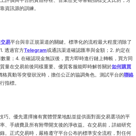
上評價與平台的實體存在、營業歷史等客觀指標交叉比對，才
靠資訊源的訓練。
C交易
平台與非正規渠道的關鍵。標準化的流程最大程度消除了
. 透過官方
Telegram
或通訊渠道確認匯率與金額；2. 約定在
與數量；4. 在確認現金無誤後，賣方即時進行鏈上轉帳，買方同
質量在交易前後同樣重要。優質客服能即時解答關於
如何購買
價格異動等突發狀況時，擔任公正的協調角色。測試平台的
聯絡
行指標。
技巧。優先選擇擁有實體營業地點並提供面對面交易選項的平
率、手續費及所有附帶開支後的淨收益。在交易前，詳細研究
錄。正式交易時，嚴格遵守平台公布的標準安全流程，對任何