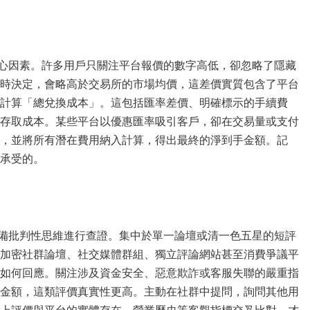
心因素。許多用戶只關注平台報價的數字高低，卻忽略了隱藏
時決定，會略高於交易所的市場均價，這差價實質包含了平台
計算「總兌換成本」。這包括匯率差價、明確標示的手續費
存取成本。某些平台以優惠匯率吸引客戶，卻在交易量或支付
，並將所有潛在費用納入計算，得出最終的淨到手金額。記
承受的。
備批判性思維進行查證。集中於單一論壇或清一色五星的短評
加密社群論壇、社交媒體群組、獨立評論網站甚至消費爭議平
如何回應。關注涉及資金安全、惡意欺詐或客服失聯的嚴重指
金額，這類評價真實性更高。主動在社群中提問，詢問其他用