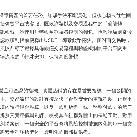
保障資產的首要任務。詐騙手法不斷演化，但核心模式往往圍
括偽冒平台或客服、匯款詐騙以及交易過程中的「偷龍轉
訊帳號，誘使用戶轉帳至詐騙者控制的錢包。匯款詐騙則常發
認款項到帳前便釋出USDT，導致錢幣兩失。面對面交易時，
風險凸顯了選擇具備嚴謹交易流程與驗證機制的平台至關重
準流程的「特殊安排」保持高度警惕。
體且可查證的指標。實體店鋪的存在是首要指標，一個公開的
本。交易流程的設計直接反映平台對安全的重視程度。正規平
境內進行現金點算、以及「款到放幣」或「幣到付款」的第三
辨別真實評價與刷評。檢視其在社群媒體上的長期互動、對用
糾紛案例。一個安全的平台會將風險控制措施內化於每一個交
些將安全程序標準化、透明化的服務提供者。