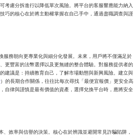
可考慮分拆進行以降低單次風險。將平台的客服響應能力納入
技巧的核心在於將主動權掌握在自己手中，通過盡職調查與謹
換服務朝向更專業化與細分化發展。未來，用戶將不僅滿足於
、更豐富的法幣選擇以及更無縫的整合體驗。對服務提供者的
的建議是：持續教育自己，了解市場動態與新興風險。建立與
y
）的長期合作關係，往往比每次尋找「最便宜報價」更安全高
，自律與謹慎是最有價值的資產，選擇兌換平台時，應將安全
成本、效率與信譽的決策。核心在於辨識並避開常見詐騙陷阱，