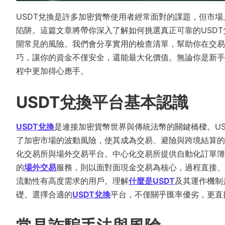
USDT兌換是許多加密貨幣使用者經常面對的課題，但市
陷阱。這篇文章將帶你深入了解如何挑選真正可靠的USD
開常見的風險。我們會分享實用的檢查清單，幫助你在交易
巧，讓你的資金不僅安全，還能最大化價值。無論你是新手
程中更加得心應手。
USDT兌換平台基本認識
USDT兌換
是連接加密貨幣世界與傳統法幣的關鍵橋樑。US
了加密市場的波動風險，使其成為交易、避險與跨境結算的
化交易所與場外交易平台。中心化交易所提供自動化訂單簿
的
場外交易
服務，則以面對面現金交易為核心，過程直接、
流動性有高度需求的用戶。理解
什麼是USDT
及其運作機制
礎。選擇合適的
USDT兌換
平台，不僅關乎匯率優劣，更直