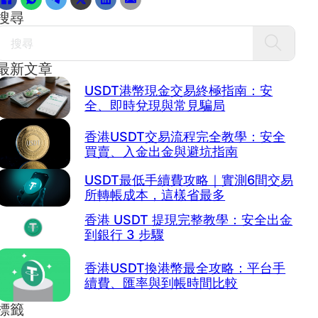
搜尋
Search
最新文章
USDT港幣現金交易終極指南：安
全、即時兌現與常見騙局
香港USDT交易流程完全教學：安全
買賣、入金出金與避坑指南
USDT最低手續費攻略｜實測6間交易
所轉帳成本，這樣省最多
香港 USDT 提現完整教學：安全出金
到銀行 3 步驟
香港USDT換港幣最全攻略：平台手
續費、匯率與到帳時間比較
標籤