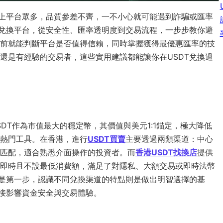
場上平台眾多，品質參差不齊，一不小心就可能遇到詐騙或匯率
T兌換平台，從安全性、匯率透明度到交易流程，一步步教你避
前就能判斷平台是否值得信賴，同時掌握獲得最優惠匯率的技
還是有經驗的交易者，這些實用建議都能讓你在USDT兌換過
DT作為市值最大的穩定幣，其價值與美元1:1錨定，極大降低
熱門工具。在香港，進行
USDT買賣
主要透過兩類渠道：中心
匹配，適合熟悉介面操作的投資者。而
香港USDT找換店
提供
即時且不設最低消費額，滿足了對隱私、大額交易或即時法幣
是第一步，認識不同兌換渠道的特點則是做出明智選擇的基
接影響資金安全與交易體驗。