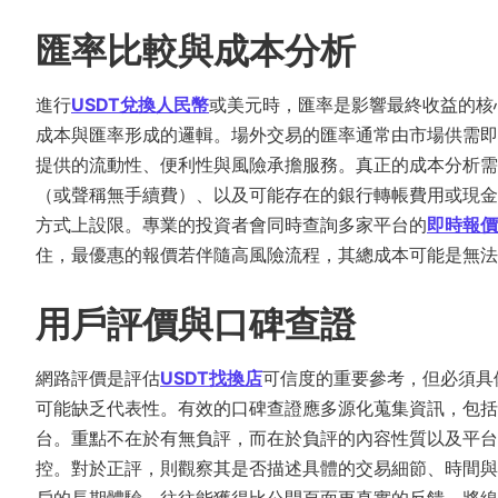
匯率比較與成本分析
進行
USDT兌換人民幣
或美元時，匯率是影響最終收益的核
成本與匯率形成的邏輯。場外交易的匯率通常由市場供需即
提供的流動性、便利性與風險承擔服務。真正的成本分析需
（或聲稱無手續費）、以及可能存在的銀行轉帳費用或現金
方式上設限。專業的投資者會同時查詢多家平台的
即時報價
住，最優惠的報價若伴隨高風險流程，其總成本可能是無法
用戶評價與口碑查證
網路評價是評估
USDT找換店
可信度的重要參考，但必須具
可能缺乏代表性。有效的口碑查證應多源化蒐集資訊，包括
台。重點不在於有無負評，而在於負評的內容性質以及平台
控。對於正評，則觀察其是否描述具體的交易細節、時間與