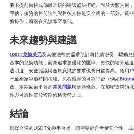
要求提前轉帳或偏離常規的建議堅決拒絕。對於大額交易，
評估，優質的售前諮詢與售後支持是安全網的一部分。這些
慎操作，將潛在風險降至最低。
未來趨勢與建議
USDT兌換美元
及其他法幣的需求預計將持續增長，驅動兌
基本的兌換功能，而會追求更優化的匯率、更快的結算速度
透明度、安全協議與合規意識的要求也會日益提高。給用戶
一至兩家經過時間考驗、流程嚴謹的可靠平台（例如
Bitan
效。定期回顧平台的
常見問題
與更新條款。在加密貨幣領域
性與可靠性置於短期價格優勢之上。
結論
選擇合適的USDT兌換平台是一項需要綜合考量安全性、