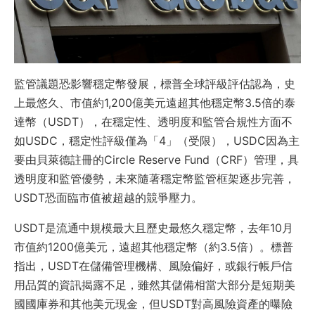
監管議題恐影響穩定幣發展，標普全球評級評估認為，史
上最悠久、市值約1,200億美元遠超其他穩定幣3.5倍的泰
達幣（USDT），在穩定性、透明度和監管合規性方面不
如USDC，穩定性評級僅為「4」（受限），USDC因為主
要由貝萊德註冊的Circle Reserve Fund（CRF）管理，具
透明度和監管優勢，未來隨著穩定幣監管框架逐步完善，
USDT恐面臨市值被超越的競爭壓力。
USDT是流通中規模最大且歷史最悠久穩定幣，去年10月
市值約1200億美元，遠超其他穩定幣（約3.5倍）。標普
指出，USDT在儲備管理機構、風險偏好，或銀行帳戶信
用品質的資訊揭露不足，雖然其儲備相當大部分是短期美
國國庫券和其他美元現金，但USDT對高風險資產的曝險