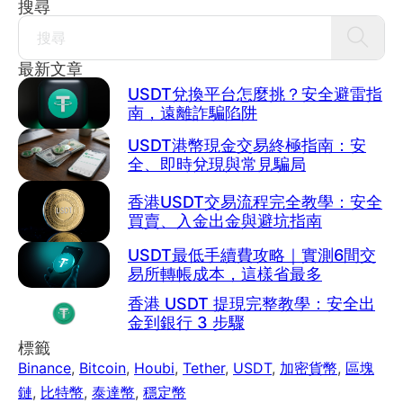
搜尋
Search
最新文章
USDT兌換平台怎麼挑？安全避雷指
南，遠離詐騙陷阱
USDT港幣現金交易終極指南：安
全、即時兌現與常見騙局
香港USDT交易流程完全教學：安全
買賣、入金出金與避坑指南
USDT最低手續費攻略｜實測6間交
易所轉帳成本，這樣省最多
香港 USDT 提現完整教學：安全出
金到銀行 3 步驟
標籤
Binance
,
Bitcoin
,
Houbi
,
Tether
,
USDT
,
加密貨幣
,
區塊
鏈
,
比特幣
,
泰達幣
,
穩定幣