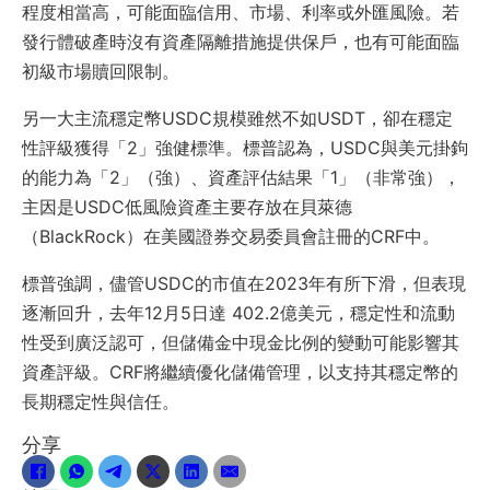
程度相當高，可能面臨信用、市場、利率或外匯風險。若
發行體破產時沒有資產隔離措施提供保戶，也有可能面臨
初級市場贖回限制。
另一大主流穩定幣USDC規模雖然不如USDT，卻在穩定
性評級獲得「2」強健標準。標普認為，USDC與美元掛鉤
的能力為「2」（強）、資產評估結果「1」（非常強），
主因是USDC低風險資產主要存放在貝萊德
（BlackRock）在美國證券交易委員會註冊的CRF中。
標普強調，儘管USDC的市值在2023年有所下滑，但表現
逐漸回升，去年12月5日達 402.2億美元，穩定性和流動
性受到廣泛認可，但儲備金中現金比例的變動可能影響其
資產評級。CRF將繼續優化儲備管理，以支持其穩定幣的
長期穩定性與信任。
分享