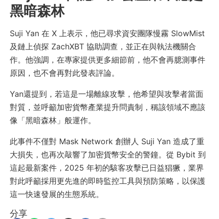
黑暗森林
Suji Yan 在 X 上表示，他已尋求資安團隊慢霧 SlowMist
及鏈上偵探 ZachXBT 協助調查，並正在與執法機關合
作。他強調，在專家提供更多細節前，他不會再臆測事件
原因，也不會再對此發表評論。
Yan還提到，若這是一場離線攻擊，他希望與攻擊者當面
對質，並呼籲加密貨幣產業提升問責制，稱該領域不應該
像「黑暗森林」般運作。
此事件不僅對 Mask Network 創辦人 Suji Yan 造成了重
大損失，也再次敲響了加密貨幣安全的警鐘。從 Bybit 到
這起最新案件，2025 年初的駭客攻擊已日益猖獗，業界
對此呼籲採用更先進的即時監控工具與預防策略，以保護
這一快速發展的生態系統。
分享