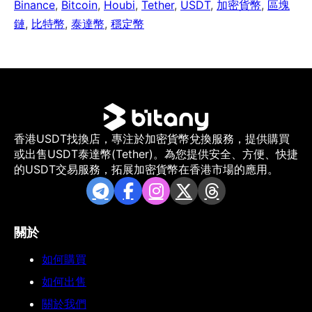
Binance
,
Bitcoin
,
Houbi
,
Tether
,
USDT
,
加密貨幣
,
區塊
鏈
,
比特幣
,
泰達幣
,
穩定幣
香港USDT找換店，專注於加密貨幣兌換服務，提供購買
或出售USDT泰達幣(Tether)。為您提供安全、方便、快捷
的USDT交易服務，拓展加密貨幣在香港市場的應用。
關於
如何購買
如何出售
關於我們