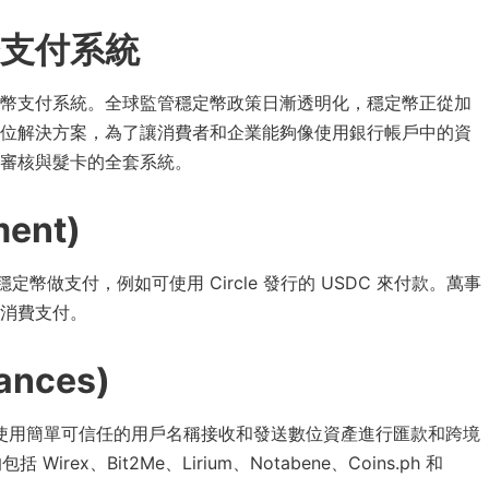
支付系統
) 穩定幣支付系統。全球監管穩定幣政策日漸透明化，穩定幣正從加
位解決方案，為了讓消費者和企業能夠像使用銀行帳戶中的資
審核與髮卡的全套系統。
ent)
用穩定幣做支付，例如可使用 Circle 發行的 USDC 來付款。萬事
來做消費支付。
ances)
貨幣交易所用戶使用簡單可信任的用戶名稱接收和發送數位資產進行匯款和跨境
包括 Wirex、Bit2Me、Lirium、Notabene、Coins.ph 和