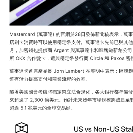
Mastercard (萬事達) 的官網於28日發佈新聞稿表示
店刷卡消費時可以使用穩定幣支付。萬事達卡先前已與其他加密公司合
月，加密錢包提供商 Argent 與萬事達卡和區塊鏈新創公司
所 OKX 合作髮卡，還與穩定幣發行商 Circle 和 Pax
萬事達卡首席產品長 Jorn Lambert 在聲明中表示
幣有潛力提高支付和商業流程的效率。
隨著美國國會考慮將穩定幣立法合規化，各大銀行都準備發
來超過了 2,300 億美元。預計未來幾年市場規模將成長至數兆
超過 5.1 兆美元的全球交易額。