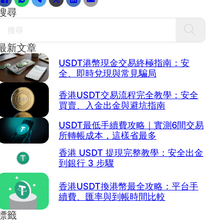
搜尋
Search
最新文章
USDT港幣現金交易終極指南：安
全、即時兌現與常見騙局
香港USDT交易流程完全教學：安全
買賣、入金出金與避坑指南
USDT最低手續費攻略｜實測6間交易
所轉帳成本，這樣省最多
香港 USDT 提現完整教學：安全出金
到銀行 3 步驟
香港USDT換港幣最全攻略：平台手
續費、匯率與到帳時間比較
標籤