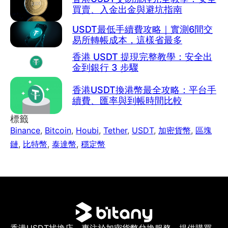
買賣、入金出金與避坑指南
USDT最低手續費攻略｜實測6間交
易所轉帳成本，這樣省最多
香港 USDT 提現完整教學：安全出
金到銀行 3 步驟
香港USDT換港幣最全攻略：平台手
續費、匯率與到帳時間比較
標籤
Binance
,
Bitcoin
,
Houbi
,
Tether
,
USDT
,
加密貨幣
,
區塊
鏈
,
比特幣
,
泰達幣
,
穩定幣
香港USDT找換店，專注於加密貨幣兌換服務，提供購買