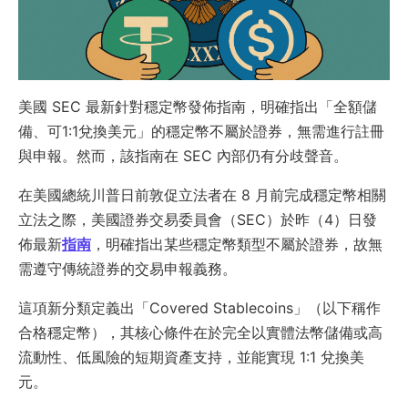
美國 SEC 最新針對穩定幣發佈指南，明確指出「全額儲
備、可1:1兌換美元」的穩定幣不屬於證券，無需進行註冊
與申報。然而，該指南在 SEC 內部仍有分歧聲音。
在美國總統川普日前敦促立法者在 8 月前完成穩定幣相關
立法之際，美國證券交易委員會（SEC）於昨（4）日發
佈最新
指南
，明確指出某些穩定幣類型不屬於證券，故無
需遵守傳統證券的交易申報義務。
這項新分類定義出「Covered Stablecoins」（以下稱作
合格穩定幣），其核心條件在於完全以實體法幣儲備或高
流動性、低風險的短期資產支持，並能實現 1:1 兌換美
元。