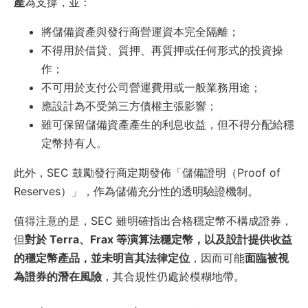
產
為支撐，並：
將儲備資產與發行商營運資本完全隔離；
不得用於借貸、質押、再質押或任何形式的投資操
作；
不可用於支付公司營運費用或一般業務用途；
應設計為不受第三方債權主張影響；
雖可保留儲備資產產生的利息收益，但不得分配給穩
定幣持有人。
此外，SEC 鼓勵發行商定期發佈「儲備證明（Proof of
Reserves）」，作為儲備充分性的透明驗證機制。
值得注意的是，SEC 雖明確指出合格穩定幣不構成證券，
但
對於 Terra、Frax 等演算法穩定幣，以及設計提供收益
的穩定幣產品，並未明言其法律定位
，因而可能
面臨被視
為證券的潛在風險
，其合規性仍處於模糊地帶。