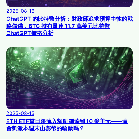
2025-08-18
ChatGPT 的比特幣分析：財政部追求預算中性的戰
略儲備，BTC 持有量達 11.7 萬美元比特幣
ChatGPT價格分析
2025-08-15
ETH ETF當日淨流入額剛剛達到 10 億美元——這
會刺激本週末山寨幣的輪動嗎？