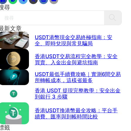
搜尋
Search
最新文章
USDT港幣現金交易終極指南：安
全、即時兌現與常見騙局
香港USDT交易流程完全教學：安全
買賣、入金出金與避坑指南
USDT最低手續費攻略｜實測6間交易
所轉帳成本，這樣省最多
香港 USDT 提現完整教學：安全出金
到銀行 3 步驟
香港USDT換港幣最全攻略：平台手
續費、匯率與到帳時間比較
標籤