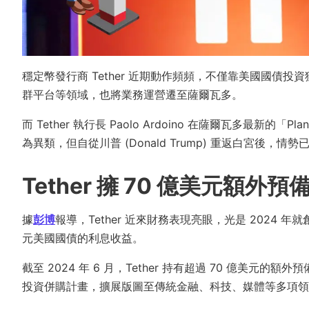
穩定幣發行商 Tether 近期動作頻頻，不僅靠美國國債投資
群平台等領域，也將業務運營遷至薩爾瓦多。
而 Tether 執行長 Paolo Ardoino 在薩爾瓦多最新的「
為異類，但自從川普 (Donald Trump) 重返白宮後，情
Tether 擁 70 億美元額
據
彭博
報導，Tether 近來財務表現亮眼，光是 2024 年
元美國國債的利息收益。
截至 2024 年 6 月，Tether 持有超過 70 億美元的額
投資併購計畫，擴展版圖至傳統金融、科技、媒體等多項領