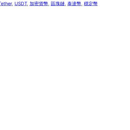
Tether
,
USDT
,
加密貨幣
,
區塊鏈
,
泰達幣
,
穩定幣