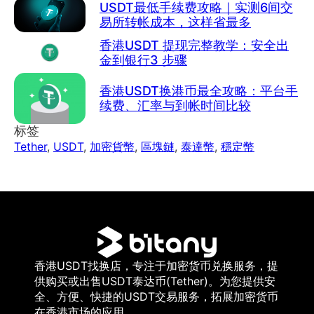
USDT最低手续费攻略｜实测6间交
易所转帐成本，这样省最多
香港USDT 提现完整教学：安全出
金到银行3 步骤
香港USDT换港币最全攻略：平台手
续费、汇率与到帐时间比较
标签
Tether
,
USDT
,
加密貨幣
,
區塊鏈
,
泰達幣
,
穩定幣
香港USDT找换店，专注于加密货币兑换服务，提
供购买或出售USDT泰达币(Tether)。为您提供安
全、方便、快捷的USDT交易服务，拓展加密货币
在香港市场的应用。