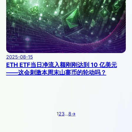
2025-08-15
ETH ETF当日净流入额刚刚达到 10 亿美元
——这会刺激本周末山寨币的轮动吗？
1
2
3
…
8
→