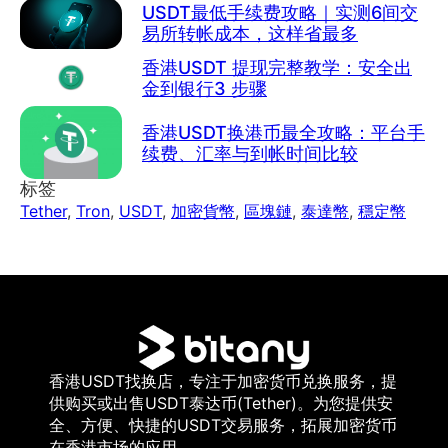
USDT最低手续费攻略｜实测6间交
易所转帐成本，这样省最多
香港USDT 提现完整教学：安全出
金到银行3 步骤
香港USDT换港币最全攻略：平台手
续费、汇率与到帐时间比较
标签
Tether
,
Tron
,
USDT
,
加密貨幣
,
區塊鏈
,
泰達幣
,
穩定幣
香港USDT找换店，专注于加密货币兑换服务，提
供购买或出售USDT泰达币(Tether)。为您提供安
全、方便、快捷的USDT交易服务，拓展加密货币
在香港市场的应用。