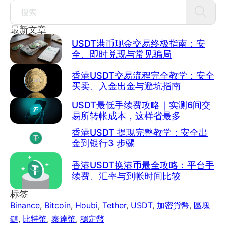
Search
最新文章
USDT港币现金交易终极指南：安
全、即时兑现与常见骗局
香港USDT交易流程完全教学：安全
买卖、入金出金与避坑指南
USDT最低手续费攻略｜实测6间交
易所转帐成本，这样省最多
香港USDT 提现完整教学：安全出
金到银行3 步骤
香港USDT换港币最全攻略：平台手
续费、汇率与到帐时间比较
标签
Binance
,
Bitcoin
,
Houbi
,
Tether
,
USDT
,
加密貨幣
,
區塊
鏈
,
比特幣
,
泰達幣
,
穩定幣